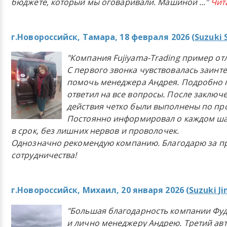
бюджете, который мы оговаривали. Машиной
..."
Чит
г.Новороссийск, Тамара, 18 февраля 2026 (
Suzuki 
"Компания Fujiyama-Trading пример от
С первого звонка чувствовалась заинт
помочь менеджера Андрея. Подробно 
ответил на все вопросы. После заключ
действия четко были выполнены по п
Постоянно информировал о каждом ша
в срок, без лишних нервов и проволочек.
Однозначно рекомендую компанию. Благодарю за п
сотрудничества!
г.Новороссийск, Михаил, 20 января 2026 (
Suzuki J
"Большая благодарность компании Фу
и лично менеджеру Андрею. Третий ав