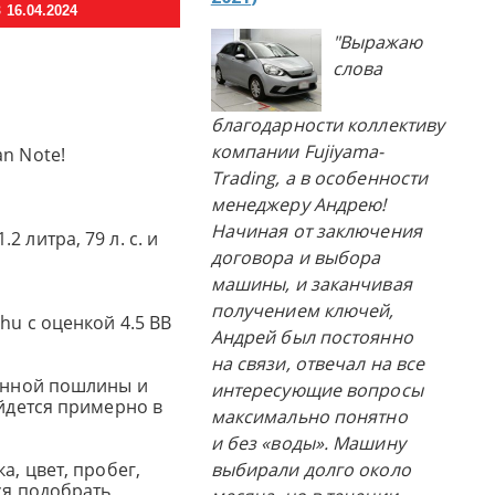
16.04.2024
"Выражаю
слова
благодарности коллективу
компании Fujiyama-
n Note!
Trading, а в особенности
менеджеру Андрею!
Начиная от заключения
 литра, 79 л. с. и
договора и выбора
машины, и заканчивая
получением ключей,
hu с оценкой 4.5 BB
Андрей был постоянно
на связи, отвечал на все
женной пошлины и
интересующие вопросы
ойдется примерно в
максимально понятно
и без «воды». Машину
а, цвет, пробег,
выбирали долго около
ся подобрать