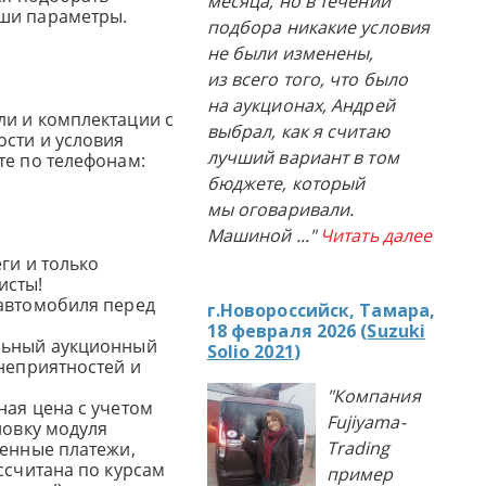
месяца, но в течении
ши параметры.
подбора никакие условия
не были изменены,
из всего того, что было
на аукционах, Андрей
и и комплектации с
выбрал, как я считаю
сти и условия
лучший вариант в том
те по телефонам:
бюджете, который
мы оговаривали.
Машиной
..."
Читать далее
ги и только
исты!
автомобиля перед
г.Новороссийск, Тамара,
18 февраля 2026 (
Suzuki
льный аукционный
Solio 2021
)
 неприятностей и
"Компания
ная цена с учетом
Fujiyama-
новку модуля
Trading
женные платежи,
ссчитана по курсам
пример