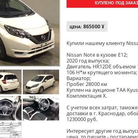
КУПЛЕНО ПОД ЗАКАЗ 
865000 ¥
ЦЕНА:
Купили нашему клиенту Nissa
Nissan Note в кузове E12;
2020 год выпуска;
Двигатель HR12DE объемом 1.2
106 Н*м крутящего момента;
Вариатор;
Пробег 28000 км
Куплен на аукционе TAA Kyus
Комплектация X.
С учетом всех затрат, тамо
доставки в г. Краснодар, об
1230000 руб.
Интересует другие год выпуск
цена, то пишите - постараем