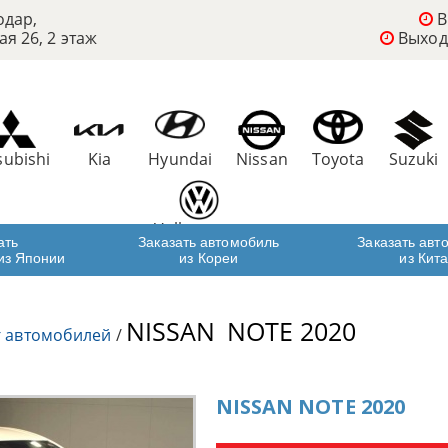
одар,
В
ая 26, 2 этаж
Выход
subishi
Kia
Hyundai
Nissan
Toyota
Suzuki
Volkswagen
ать
Заказать автомобиль
Заказать авт
из Японии
из Кореи
из Кит
NISSAN
NOTE 2020
г автомобилей
/
NISSAN NOTE 2020