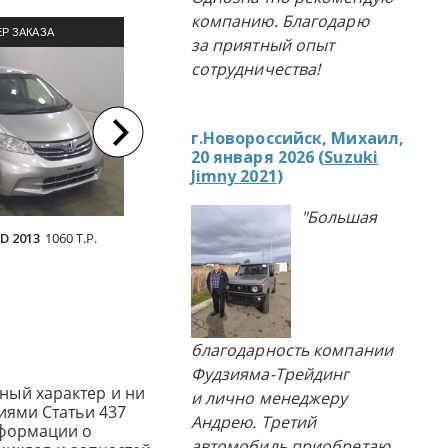
компанию. Благодарю
Р ЗАКАЗА
ПРИМЕР ЗАКАЗА
П
за приятный опыт
ЛЯ ИЗ ЯПОНИИ
АВТОМОБИЛЯ ИЗ ЯПОНИИ
АВТОМ
сотрудничества!
г.Новороссийск, Михаил,
20 января 2026 (
Suzuki
Jimny 2021
)
"Большая
D 2013
1060 Т.Р.
NISSAN NOTE E-POWER 2022
TOYOTA R
1728 Т.Р.
благодарность компании
Фудзияма-Трейдинг
ный характер и ни
и лично менеджеру
иями Статьи 437
Андрею. Третий
нформации о
автомобиль приобретаю