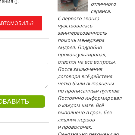
ения ().
отличного
сервиса.
С первого звонка
 АВТОМОБИЛЬ?
чувствовалась
заинтересованность
помочь менеджера
Андрея. Подробно
проконсультировал,
ответил на все вопросы.
После заключения
договора всё действия
четко были выполнены
по прописанным пунктам
Постоянно информировал
о каждом шаге. Всё
выполнено в срок, без
лишних нервов
и проволочек.
Однозначно рекомендую