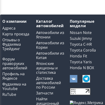
О компании
Каталог
Популярные
автомобилей
модели
Адреса
Автомобили из
Nissan Note
Карта проезда
Японии
Suzuki Jimny
Отзывы о
Автомобили из
Фудзияма
Toyota C-HR
Кореи
Трейдинг
Toyota Corolla
Автомобили из
Honda Fit
Китая
Форум
Toyota Yaris
праворуких
Японские
Honda N BOX
автомобилей
аукционы и
статистика
Профиль на
Яндексе
Доставка
автомобилей
Фудзияма на
по России
Youtube
Запчасти
RuTube
Найти
аукционный