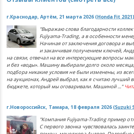
г.Краснодар, Артём, 21 марта 2026 (
Honda Fit 2021
"Выражаю слова благодарности коллек
Fujiyama-Trading, а в особенности мен
Начиная от заключения договора и в
и заканчивая получением ключей, Анд
на связи, отвечал на все интересующие вопросы ма
и без «воды». Машину выбирали долго около месяца,
подбора никакие условия не были изменены, из всего
на аукционах, Андрей выбрал, как я считаю лучший в
бюджете, который мы оговаривали. Машиной
..."
Чит
г.Новороссийск, Тамара, 18 февраля 2026 (
Suzuki 
"Компания Fujiyama-Trading пример от
С первого звонка чувствовалась заинт
помочь менеджера Андрея. Подробно 