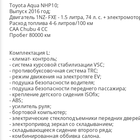
Toyota Aqua NHP10;
Выпуск 2016 год;
Двигатель 1NZ- FXE - 1.5 литра, 74 л. с. + электромото
Расход топлива 4-6 литров/100 км
CAA Chubu 4 CC
Пробег 80000 км
Комплектация L:
- климат- контроль;
- система курсовой стабилизации VSC;
- противобуксовочная система TRC;
- режим движения на электротяге EV;
- подушка безопасности водителя;
- подушка безопасности переднего пассажира;
- крепление детского сидения ISOfix;
- ABS;
- усилитель руля;
- бортовой компьютер;
- электрические стеклоподъемники передних двере
- электропривод зеркал со складыванием;
- складывающееся сидение второго ряда;
​- комбинированная оббивка салона.