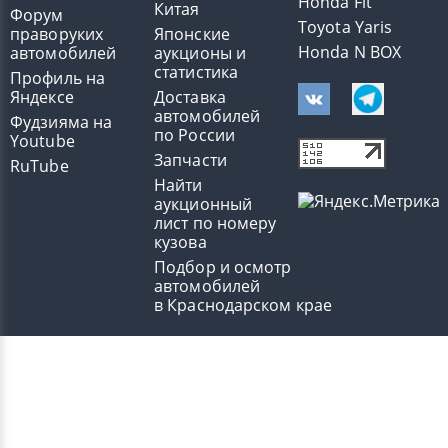
Honda Fit
Китая
Форум
Toyota Yaris
праворуких
Японские
Honda N BOX
автомобилей
аукционы и
статистика
Профиль на
Яндексе
Доставка
автомобилей
Фудзияма на
по России
Youtube
Запчасти
RuTube
Найти
аукционный
лист по номеру
кузова
Подбор и осмотр
автомобилей
в Краснодарском крае