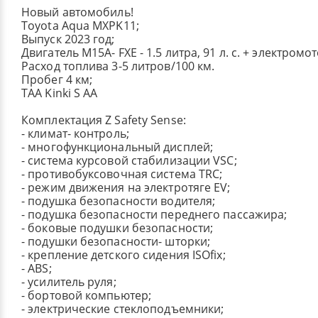
Новый автомобиль!
Toyota Aqua MXPK11;
Выпуск 2023 год;
Двигатель M15A- FXE - 1.5 литра, 91 л. с. + электромо
Расход топлива 3-5 литров/100 км.
Пробег 4 км;
TAA Kinki S AA
Комплектация Z Safety Sense:
- климат- контроль;
- многофункциональный дисплей;
- система курсовой стабилизации VSC;
- противобуксовочная система TRC;
- режим движения на электротяге EV;
- подушка безопасности водителя;
- подушка безопасности переднего пассажира;
- боковые подушки безопасности;
- подушки безопасности- шторки;
- крепление детского сидения ISOfix;
- ABS;
- усилитель руля;
- бортовой компьютер;
- электрические стеклоподъемники;