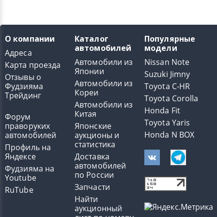
О компании
Каталог
Популярные
автомобилей
модели
Адреса
Автомобили из
Nissan Note
Карта проезда
Японии
Suzuki Jimny
Отзывы о
Автомобили из
Фудзияма
Toyota C-HR
Кореи
Трейдинг
Toyota Corolla
Автомобили из
Honda Fit
Китая
Форум
Toyota Yaris
праворуких
Японские
Honda N BOX
автомобилей
аукционы и
статистика
Профиль на
Яндексе
Доставка
автомобилей
Фудзияма на
по России
Youtube
Запчасти
RuTube
Найти
аукционный