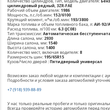
Количество цилиндров, Тип, модель двигателя:
Бенз
цилиндровый рядный, 3ZR-FAE
Рабочий объем двигателя:
1986
Мощность, л.с./об.мин:
152/6100
Крутящий момент, н*м./об.мин:
193/3800
Марка топлива и объем топливного бака, л:
АИ-92/А
Расход топлива, л/100 км:
6.3 (JC08)
Тип трансмиссии:
Автоматическая бесступенчат
Длина салона, мм:
2930
Ширина салона, мм:
1540
Высота салона, мм:
1400
Количество мест, включая водителя:
8
Размерность шин:
195/65R15
Кузов/Число дверей :
Пятидверный универсал
Возможен заказ любой модели и комплектации с ау
Подробности и условия заказа автомобилей уточня
+7 (918) 939-88-89
У нас только реальные пробеги и только оригиналь
Всегда проверяйте историю автомобиля перед поку