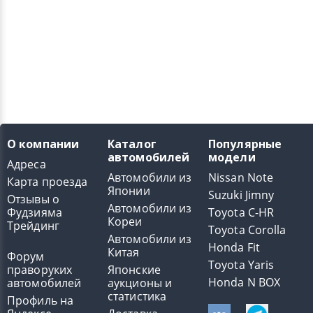
О компании
Каталог
Популярные
автомобилей
модели
Адреса
Автомобили из
Nissan Note
Карта проезда
Японии
Suzuki Jimny
Отзывы о
Автомобили из
Фудзияма
Toyota C-HR
Кореи
Трейдинг
Toyota Corolla
Автомобили из
Honda Fit
Китая
Форум
Toyota Yaris
праворуких
Японские
Honda N BOX
автомобилей
аукционы и
статистика
Профиль на