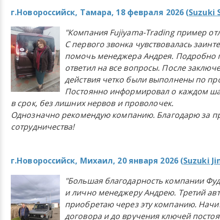
г.Новороссийск, Тамара, 18 февраля 2026 (
Suzuki 
"Компания Fujiyama-Trading пример от
С первого звонка чувствовалась заинт
помочь менеджера Андрея. Подробно 
ответил на все вопросы. После заключ
действия четко были выполнены по п
Постоянно информировал о каждом ша
в срок, без лишних нервов и проволочек.
Однозначно рекомендую компанию. Благодарю за п
сотрудничества!
г.Новороссийск, Михаил, 20 января 2026 (
Suzuki J
"Большая благодарность компании Фу
и лично менеджеру Андрею. Третий ав
приобретаю через эту компанию. Начи
договора и до вручения ключей постоя