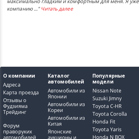
максимально гладким и комфортным для меня. Я уже
компанию
..."
Читать далее
О компании
Каталог
Популярные
автомобилей
модели
Адреса
Автомобили из
Nissan Note
Карта проезда
Японии
Suzuki Jimny
Отзывы о
Автомобили из
Фудзияма
Toyota C-HR
Кореи
Трейдинг
Toyota Corolla
Автомобили из
Honda Fit
Китая
Форум
Toyota Yaris
праворуких
Японские
Honda N BOX
автомобилей
аукционы и