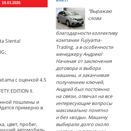
19.03.2026
"Выражаю
слова
благодарности коллективу
компании Fujiyama-
a Sienta!
Trading, а в особенности
0G;
менеджеру Андрею!
Начиная от заключения
договора и выбора
машины, и заканчивая
aitama с оценкой 4.5
получением ключей,
Андрей был постоянно
TY EDITION II.
на связи, отвечал на все
женной пошлины и
интересующие вопросы
ойдется примерно в
максимально понятно
и без «воды». Машину
а, цвет, пробег,
выбирали долго около
 лучший автомобиль