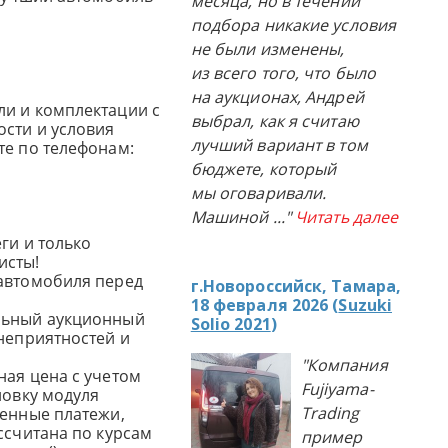
месяца, но в течении
подбора никакие условия
не были изменены,
из всего того, что было
на аукционах, Андрей
и и комплектации с
выбрал, как я считаю
сти и условия
лучший вариант в том
те по телефонам:
бюджете, который
мы оговаривали.
Машиной
..."
Читать далее
ги и только
исты!
автомобиля перед
г.Новороссийск, Тамара,
18 февраля 2026 (
Suzuki
льный аукционный
Solio 2021
)
 неприятностей и
"Компания
ная цена с учетом
Fujiyama-
новку модуля
Trading
женные платежи,
ссчитана по курсам
пример