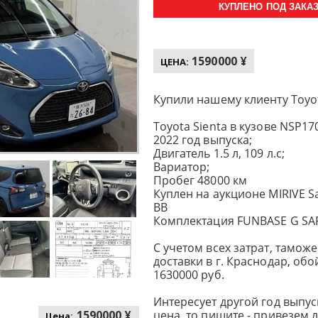
КУПЛЕНО ПОД ЗАКАЗ 
1590000 ¥
ЦЕНА:
Купили нашему клиенту Toyot
Toyota Sienta в кузове NSP17
2022 год выпуска;
Двигатель 1.5 л, 109 л.с;
Вариатор;
Пробег 48000 км
Куплен на аукционе MIRIVE S
BB
Комплектация FUNBASE G SAFE
С учетом всех затрат, тамо
доставки в г. Краснодар, об
1630000 руб.
Интересует другой год выпуск
1590000 ¥
цена, то пишите - привезем
Цена: