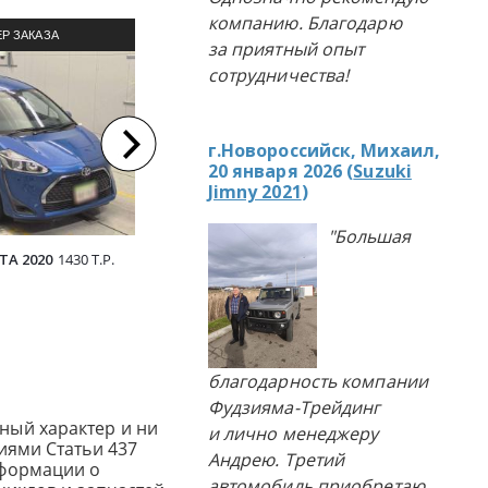
компанию. Благодарю
Р ЗАКАЗА
ПРИМЕР ЗАКАЗА
П
за приятный опыт
ЛЯ ИЗ ЯПОНИИ
АВТОМОБИЛЯ ИЗ ЯПОНИИ
АВТОМ
сотрудничества!
г.Новороссийск, Михаил,
20 января 2026 (
Suzuki
Jimny 2021
)
"Большая
TA 2020
1430 Т.Р.
HONDA FREED 2013
1100 Т.Р.
TOYOTA S
благодарность компании
Фудзияма-Трейдинг
ный характер и ни
и лично менеджеру
иями Статьи 437
Андрею. Третий
нформации о
автомобиль приобретаю