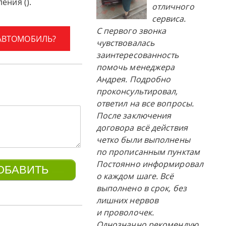
ения ().
отличного
сервиса.
С первого звонка
 АВТОМОБИЛЬ?
чувствовалась
заинтересованность
помочь менеджера
Андрея. Подробно
проконсультировал,
ответил на все вопросы.
После заключения
договора всё действия
четко были выполнены
по прописанным пунктам
Постоянно информировал
о каждом шаге. Всё
выполнено в срок, без
лишних нервов
и проволочек.
Однозначно рекомендую