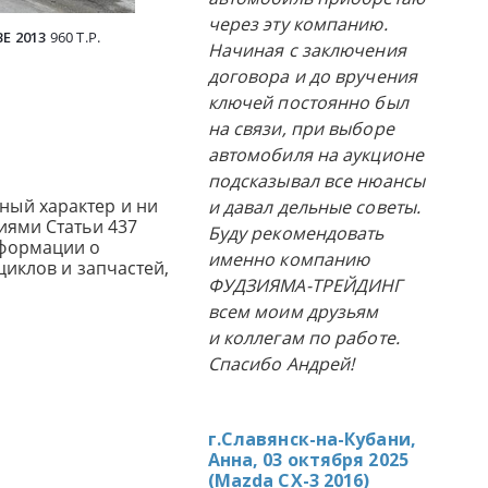
через эту компанию.
E 2013
960 Т.Р.
HONDA FREED 2024
2200 Т.Р.
HONDA F
Начиная с заключения
договора и до вручения
ключей постоянно был
на связи, при выборе
автомобиля на аукционе
подсказывал все нюансы
ный характер и ни
и давал дельные советы.
иями Статьи 437
Буду рекомендовать
нформации о
именно компанию
циклов и запчастей,
ФУДЗИЯМА-ТРЕЙДИНГ
всем моим друзьям
и коллегам по работе.
Спасибо Андрей!
г.Славянск-на-Кубани,
Анна, 03 октября 2025
(
Mazda CX-3 2016
)