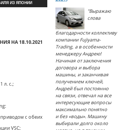
ИЛЯ ИЗ ЯПОНИИ
"Выражаю
слова
благодарности коллективу
компании Fujiyama-
Я НА 18.10.2021
Trading, а в особенности
менеджеру Андрею!
Начиная от заключения
договора и выбора
машины, и заканчивая
получением ключей,
 л. с.;
Андрей был постоянно
на связи, отвечал на все
интересующие вопросы
ng:
максимально понятно
и без «воды». Машину
оприводом с обеих
выбирали долго около
ации VSC;