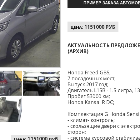
ПРИМЕР ЗАКАЗА АВТОМОБ
1151000 РУБ
ЦЕНА:
АКТУАЛЬНОСТЬ ПРЕДЛОЖЕНИ
(АРХИВ)
Honda Freed GB5;
7 посадочных мест;
Выпуск 2017 год;
Двигатель L15B - 1.5 литра, 131
Пробег 53000 км;
Honda Kansai R DC;
Комплектация G Honda Sensi
- климат- контроль;
- скользящие двери с электр
сторон;
- система курсовой стабилиз
1151000 руб
Цена: