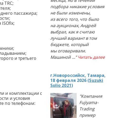
месяца, но в течении
а TRC;
подбора никакие условия
теля;
не были изменены,
еднего пассажира;
ости;
из всего того, что было
ISOfix;
на аукционах, Андрей
выбрал, как я считаю
лучший вариант в том
бюджете, который
емники;
мы оговаривали.
кладыванием;
Машиной
..."
Читать далее
торого и третьего
г.Новороссийск, Тамара,
18 февраля 2026 (
Suzuki
Solio 2021
)
и и комплектации с
"Компания
сти и условия
Fujiyama-
те по телефонам:
Trading
пример