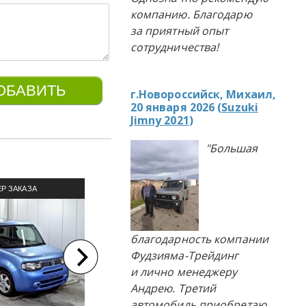
компанию. Благодарю
за приятный опыт
сотрудничества!
г.Новороссийск, Михаил,
20 января 2026 (
Suzuki
Jimny 2021
)
"Большая
Р ЗАКАЗА
ПРИМЕР ЗАКАЗА
П
ЛЯ ИЗ ЯПОНИИ
АВТОМОБИЛЯ ИЗ ЯПОНИИ
АВТОМ
благодарность компании
Фудзияма-Трейдинг
и лично менеджеру
Андрею. Третий
автомобиль приобретаю