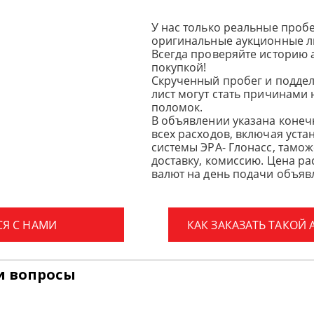
У нас только реальные пробе
оригинальные аукционные л
Всегда проверяйте историю 
покупкой!
Скрученный пробег и подде
лист могут стать причинами
поломок.
В объявлении указана конеч
всех расходов, включая уста
системы ЭРА- Глонасс, тамо
доставку, комиссию.
Цена ра
валют на день подачи объявл
СЯ С НАМИ
КАК ЗАКАЗАТЬ ТАКОЙ
и вопросы