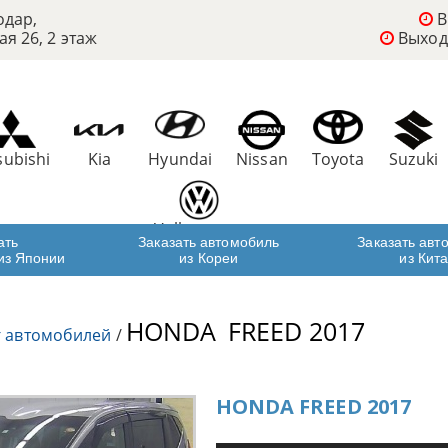
одар,
В
ая 26, 2 этаж
Выход
subishi
Kia
Hyundai
Nissan
Toyota
Suzuki
Volkswagen
ать
Заказать автомобиль
Заказать авт
из Японии
из Кореи
из Кит
HONDA
FREED 2017
г автомобилей
/
HONDA FREED 2017