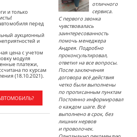
отличного
сервиса.
ги и только
исты!
С первого звонка
автомобиля перед
чувствовалась
заинтересованность
льный аукционный
помочь менеджера
 неприятностей и
Андрея. Подробно
ная цена с учетом
проконсультировал,
новку модуля
ответил на все вопросы.
женные платежи,
ссчитана по курсам
После заключения
ения (18.10.2021).
договора всё действия
четко были выполнены
по прописанным пунктам
 АВТОМОБИЛЬ?
Постоянно информировал
о каждом шаге. Всё
выполнено в срок, без
лишних нервов
и проволочек.
Однозначно рекомендую