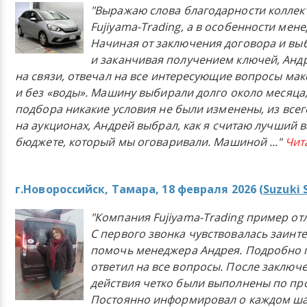
"Выражаю слова благодарности коллек
Fujiyama-Trading, а в особенности мен
Начиная от заключения договора и в
и заканчивая получением ключей, Анд
на связи, отвечал на все интересующие вопросы ма
и без «воды». Машину выбирали долго около месяца,
подбора никакие условия не были изменены, из всего
на аукционах, Андрей выбрал, как я считаю лучший в
бюджете, который мы оговаривали. Машиной
..."
Чит
г.Новороссийск, Тамара, 18 февраля 2026 (
Suzuki 
"Компания Fujiyama-Trading пример от
С первого звонка чувствовалась заинт
помочь менеджера Андрея. Подробно 
ответил на все вопросы. После заключ
действия четко были выполнены по п
Постоянно информировал о каждом ша