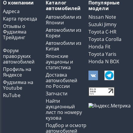
О компании
Каталог
Популярные
автомобилей
модели
Адреса
Автомобили из
Nissan Note
Карта проезда
Японии
Suzuki Jimny
Отзывы о
Автомобили из
Фудзияма
Toyota C-HR
Кореи
Трейдинг
Toyota Corolla
Автомобили из
Honda Fit
Китая
Форум
Toyota Yaris
праворуких
Японские
Honda N BOX
автомобилей
аукционы и
статистика
Профиль на
Яндексе
Доставка
автомобилей
Фудзияма на
по России
Youtube
Запчасти
RuTube
Найти
аукционный
лист по номеру
кузова
Подбор и осмотр
автомобилей