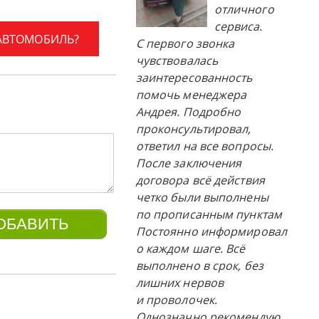
отличного
сервиса.
 АВТОМОБИЛЬ?
С первого звонка
чувствовалась
заинтересованность
помочь менеджера
Андрея. Подробно
проконсультировал,
ответил на все вопросы.
После заключения
договора всё действия
четко были выполнены
по прописанным пунктам
Постоянно информировал
о каждом шаге. Всё
выполнено в срок, без
лишних нервов
и проволочек.
Однозначно рекомендую