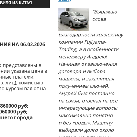
БИЛЯ ИЗ КИТАЯ
"Выражаю
слова
благодарности коллективу
компании Fujiyama-
Я НА 06.02.2026
Trading, а в особенности
менеджеру Андрею!
Начиная от заключения
о представлены в
нии указана цена в
договора и выбора
нные платежи,
машины, и заканчивая
з. лиц), комиссию
получением ключей,
по курсам валют на
Андрей был постоянно
на связи, отвечал на все
860000 руб;
интересующие вопросы
60000 руб;
максимально понятно
ашего города
и без «воды». Машину
выбирали долго около