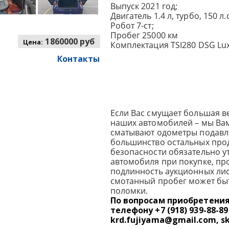
Выпуск 2021 год;
Двигатель 1.4 л, турбо, 150 л.с
Робот 7-ст;
Пробег 25000 км
1860000 руб
Цена:
Комплектация TSI280 DSG Lux
Контакты
Если Вас смущает большая в
наших автомобилей – мы Вам
сматывают одометры подав
большинство остальных прод
безопасности обязательно у
автомобиля при покупке, пр
подлинность аукционных лист
смотанный пробег может бы
поломки.
По вопросам приобретени
телефону +7 (918) 939-88-89
krd.fujiyama@gmail.com, s