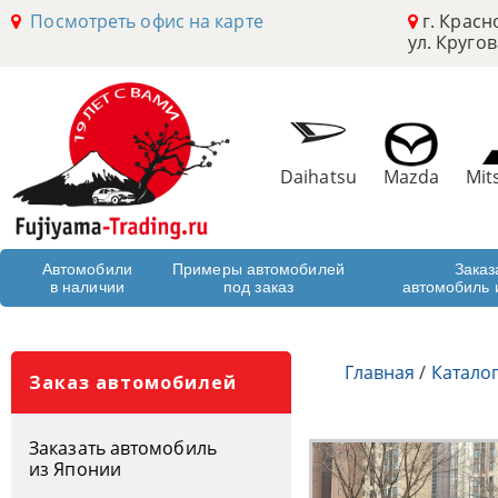
Посмотреть офис на карте
г. Красн
ул. Кругов
Daihatsu
Mazda
Mit
Автомобили
Примеры автомобилей
Заказ
в наличии
под заказ
автомобиль 
Главная
/
Катало
Заказ автомобилей
Заказать автомобиль
из Японии