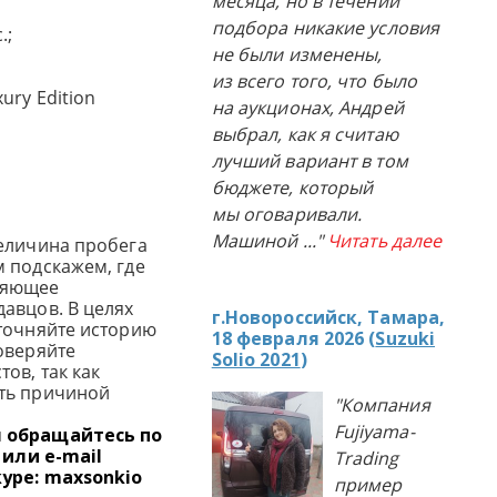
месяца, но в течении
подбора никакие условия
.;
не были изменены,
из всего того, что было
ury Edition
на аукционах, Андрей
выбрал, как я считаю
лучший вариант в том
бюджете, который
мы оговаривали.
Машиной
..."
Читать далее
еличина пробега
 подскажем, где
ляющее
авцов. В целях
г.Новороссийск, Тамара,
точняйте историю
18 февраля 2026 (
Suzuki
оверяйте
Solio 2021
)
ов, так как
ть причиной
"Компания
Fujiyama-
я обращайтесь по
 или e-mail
Trading
kype: maxsonkio
пример