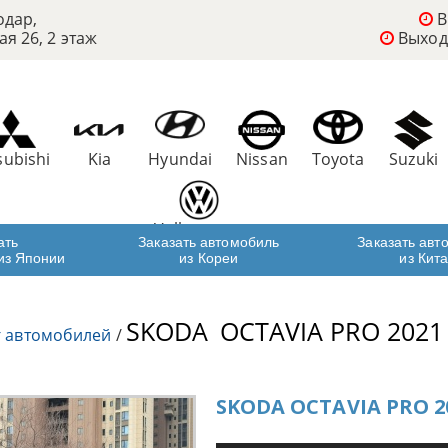
одар,
В
ая 26, 2 этаж
Выход
subishi
Kia
Hyundai
Nissan
Toyota
Suzuki
Volkswagen
ать
Заказать автомобиль
Заказать авт
из Японии
из Кореи
из Кит
SKODA
OCTAVIA PRO 2021
г автомобилей
/
SKODA OCTAVIA PRO 2