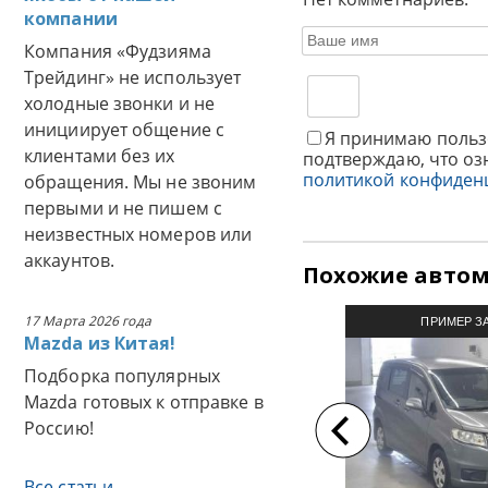
компании
Компания «Фудзияма
Трейдинг» не использует
холодные звонки и не
инициирует общение с
Я принимаю польз
клиентами без их
подтверждаю, что оз
политикой конфиден
обращения. Мы не звоним
первыми и не пишем с
неизвестных номеров или
аккаунтов.
Похожие авто
17 Марта 2026 года
ПРИМЕР З
Mazda из Китая!
АВТОМОБИЛЯ И
Подборка популярных
Mazda готовых к отправке в
Россию!
Все статьи