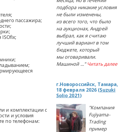
месяца, но в течении
подбора никакие условия
не были изменены,
ителя;
еднего пассажира;
из всего того, что было
ости;
на аукционах, Андрей
рки;
выбрал, как я считаю
ISOfix;
лучший вариант в том
бюджете, который
мы оговаривали.
емники;
Машиной
..."
Читать далее
складыванием;
ормирующееся
г.Новороссийск, Тамара,
18 февраля 2026 (
Suzuki
Solio 2021
)
"Компания
и и комплектации с
Fujiyama-
сти и условия
те по телефонам:
Trading
пример