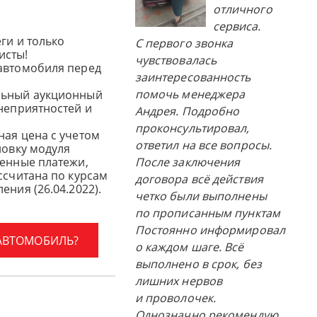
отличного
сервиса.
ги и только
С первого звонка
исты!
чувствовалась
автомобиля перед
заинтересованность
помочь менеджера
льный аукционный
 неприятностей и
Андрея. Подробно
проконсультировал,
ная цена с учетом
ответил на все вопросы.
новку модуля
женные платежи,
После заключения
ссчитана по курсам
договора всё действия
ения (26.04.2022).
четко были выполнены
по прописанным пунктам
Постоянно информировал
 АВТОМОБИЛЬ?
о каждом шаге. Всё
выполнено в срок, без
лишних нервов
и проволочек.
Однозначно рекомендую