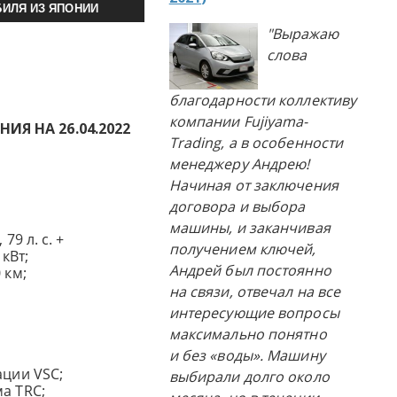
ИЛЯ ИЗ ЯПОНИИ
"Выражаю
слова
благодарности коллективу
компании Fujiyama-
Я НА 26.04.2022
Trading, а в особенности
менеджеру Андрею!
Начиная от заключения
договора и выбора
машины, и заканчивая
79 л. с. +
получением ключей,
кВт;
Андрей был постоянно
 км;
на связи, отвечал на все
интересующие вопросы
максимально понятно
и без «воды». Машину
ации VSC;
выбирали долго около
а TRC;