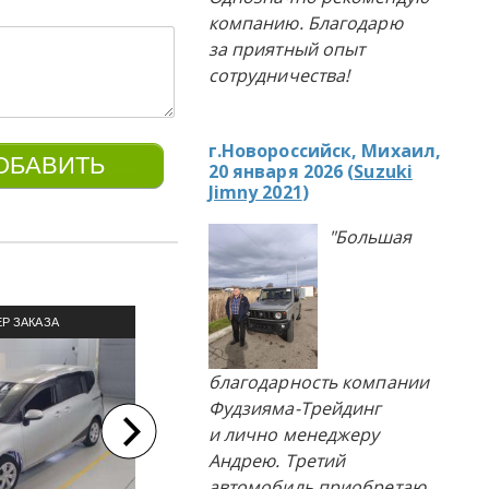
компанию. Благодарю
за приятный опыт
сотрудничества!
г.Новороссийск, Михаил,
20 января 2026 (
Suzuki
Jimny 2021
)
"Большая
КУПЛЕНО П
Р ЗАКАЗА
ПРИМЕР ЗАКАЗА
ЛЯ ИЗ ЯПОНИИ
АВТОМОБИЛЯ ИЗ ЯПОНИИ
благодарность компании
Фудзияма-Трейдинг
и лично менеджеру
Андрею. Третий
автомобиль приобретаю