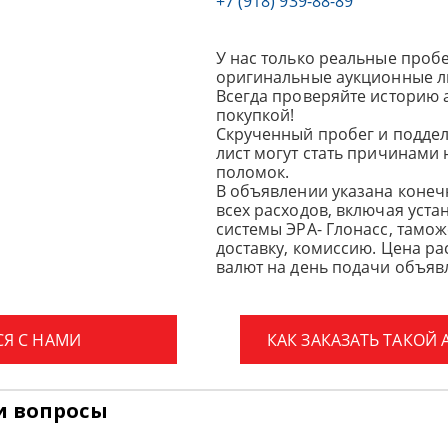
+7 (918) 939-88-89
У нас только реальные пробе
оригинальные аукционные л
Всегда проверяйте историю 
покупкой!
Скрученный пробег и подде
лист могут стать причинами
поломок.
В объявлении указана конеч
всех расходов, включая уста
системы ЭРА- Глонасс, тамо
доставку, комиссию.
Цена ра
валют на день подачи объявл
СЯ С НАМИ
КАК ЗАКАЗАТЬ ТАКОЙ
и вопросы