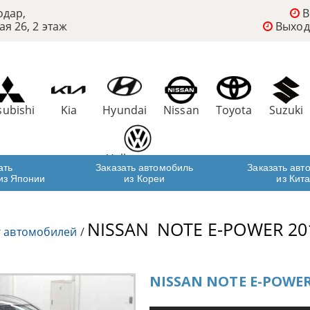
одар,
В
ая 26, 2 этаж
Выход
subishi
Kia
Hyundai
Nissan
Toyota
Suzuki
Volkswagen
ать
Заказать автомобиль
Заказать авт
из Японии
из Кореи
из Кит
NISSAN
NOTE E-POWER 20
г автомобилей
/
NISSAN NOTE E-POWER