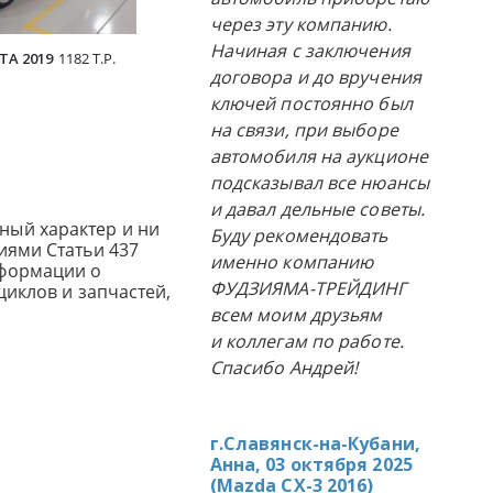
через эту компанию.
Начиная с заключения
TA 2019
1182 Т.Р.
TOYOTA SIENTA 2018
1040 Т.Р.
NISSAN NOT
договора и до вручения
ключей постоянно был
на связи, при выборе
автомобиля на аукционе
подсказывал все нюансы
и давал дельные советы.
ный характер и ни
Буду рекомендовать
иями Статьи 437
именно компанию
нформации о
ФУДЗИЯМА-ТРЕЙДИНГ
циклов и запчастей,
всем моим друзьям
и коллегам по работе.
Спасибо Андрей!
г.Славянск-на-Кубани,
Анна, 03 октября 2025
(
Mazda CX-3 2016
)