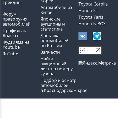
Кореи
Трейдинг
Toyota Corolla
Автомобили из
Honda Fit
Китая
Форум
Toyota Yaris
праворуких
Японские
Honda N BOX
автомобилей
аукционы и
статистика
Профиль на
Яндексе
Доставка
автомобилей
Фудзияма на
по России
Youtube
Запчасти
RuTube
Найти
аукционный
лист по номеру
кузова
Подбор и осмотр
автомобилей
в Краснодарском крае