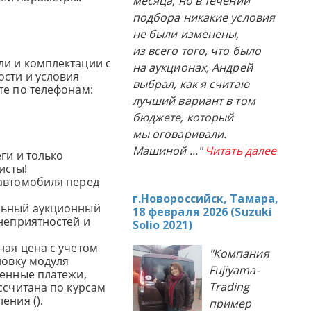
месяца, но в течении
подбора никакие условия
не были изменены,
из всего того, что было
и и комплектации с
на аукционах, Андрей
сти и условия
выбрал, как я считаю
те по телефонам:
лучший вариант в том
бюджете, который
мы оговаривали.
Машиной
..."
Читать далее
ги и только
исты!
автомобиля перед
г.Новороссийск, Тамара,
льный аукционный
18 февраля 2026 (
Suzuki
 неприятностей и
Solio 2021
)
ная цена с учетом
"Компания
новку модуля
Fujiyama-
женные платежи,
Trading
ссчитана по курсам
ения ().
пример