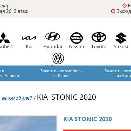
одар,
В
ая 26, 2 этаж
Выход
subishi
Kia
Hyundai
Nissan
Toyota
Suzuki
Volkswagen
ать
Заказать автомобиль
Заказать авт
из Японии
из Кореи
из Кит
KIA
STONIC 2020
г автомобилей
/
KIA STONIC 2020