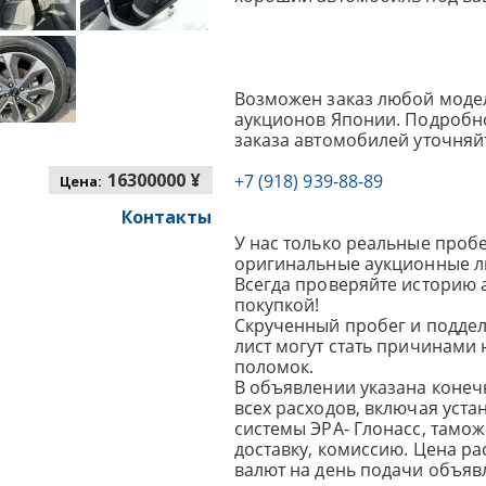
Возможен заказ любой модел
аукционов Японии. Подробно
заказа автомобилей уточняй
16300000 ¥
+7 (918) 939-88-89
Цена:
Контакты
У нас только реальные пробе
оригинальные аукционные л
Всегда проверяйте историю 
покупкой!
Скрученный пробег и подде
лист могут стать причинами
поломок.
В объявлении указана конеч
всех расходов, включая уста
системы ЭРА- Глонасс, тамо
доставку, комиссию.
Цена ра
валют на день подачи объявл