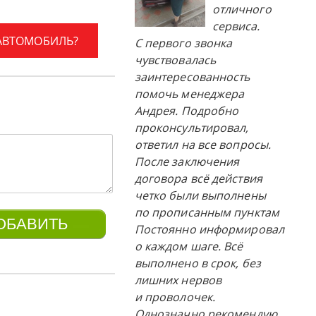
отличного
сервиса.
 АВТОМОБИЛЬ?
С первого звонка
чувствовалась
заинтересованность
помочь менеджера
Андрея. Подробно
проконсультировал,
ответил на все вопросы.
После заключения
договора всё действия
четко были выполнены
по прописанным пунктам
Постоянно информировал
о каждом шаге. Всё
выполнено в срок, без
лишних нервов
и проволочек.
Однозначно рекомендую