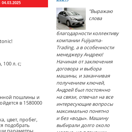
04.03.2025
"Выражаю
слова
благодарности коллективу
компании Fujiyama-
tonic!
Trading, а в особенности
менеджеру Андрею!
Начиная от заключения
 100 л. с;
договора и выбора
машины, и заканчивая
получением ключей,
Андрей был постоянно
на связи, отвечал на все
женной пошлины и
бойдется в 1580000
интересующие вопросы
максимально понятно
и без «воды». Машину
а, цвет, пробег,
ся подобрать
выбирали долго около
ши параметры.