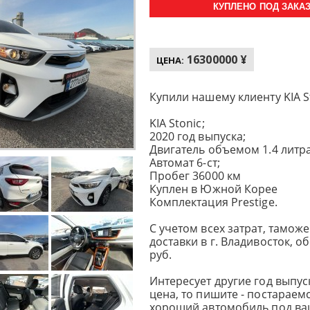
КУПЛЕНО ПОД ЗАКАЗ 
16300000 ¥
ЦЕНА:
Купили нашему клиенту KIA S
KIA Stonic;
2020 год выпуска;
Двигатель объемом 1.4 литра,
Автомат 6-ст;
Пробег 36000 км
Куплен в Южной Корее
Комплектация Prestige.
С учетом всех затрат, тамо
доставки в г. Владивосток, о
руб.
Интересует другие год выпуск
цена, то пишите - постараем
хороший автомобиль под ва