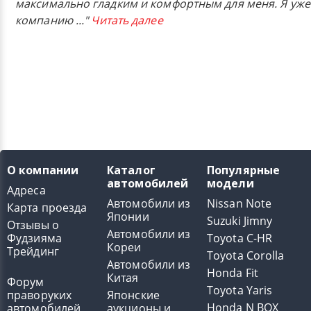
максимально гладким и комфортным для меня. Я уже
компанию
..."
Читать далее
О компании
Каталог
Популярные
автомобилей
модели
Адреса
Автомобили из
Nissan Note
Карта проезда
Японии
Suzuki Jimny
Отзывы о
Автомобили из
Фудзияма
Toyota C-HR
Кореи
Трейдинг
Toyota Corolla
Автомобили из
Honda Fit
Китая
Форум
Toyota Yaris
праворуких
Японские
Honda N BOX
автомобилей
аукционы и