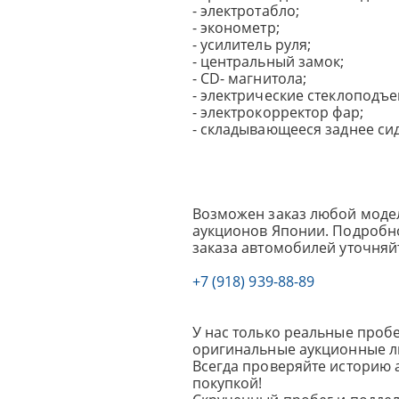
- электротабло;
- эконометр;
- усилитель руля;
- центральный замок;
- СD- магнитола;
- электрические стеклоподъ
- электрокорректор фар;
- складывающееся заднее си
Возможен заказ любой модел
аукционов Японии. Подробно
заказа автомобилей уточняй
+7 (918) 939-88-89
У нас только реальные пробе
оригинальные аукционные л
Всегда проверяйте историю 
покупкой!