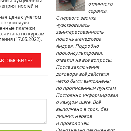
льный аукционный
отличного
 неприятностей и
сервиса.
ная цена с учетом
С первого звонка
новку модуля
чувствовалась
женные платежи,
заинтересованность
ссчитана по курсам
помочь менеджера
ения (17.05.2022).
Андрея. Подробно
проконсультировал,
ответил на все вопросы.
 АВТОМОБИЛЬ?
После заключения
договора всё действия
четко были выполнены
по прописанным пунктам
Постоянно информировал
о каждом шаге. Всё
выполнено в срок, без
лишних нервов
и проволочек.
Однозначно рекомендую