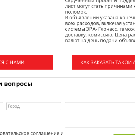
Скрученный пробег и подде
лист могут стать причинами
поломок.
В объявлении указана конеч
всех расходов, включая уста
системы ЭРА- Глонасс, тамо
доставку, комиссию.
Цена ра
валют на день подачи объявл
СЯ С НАМИ
КАК ЗАКАЗАТЬ ТАКОЙ
и вопросы
овательское соглашение и