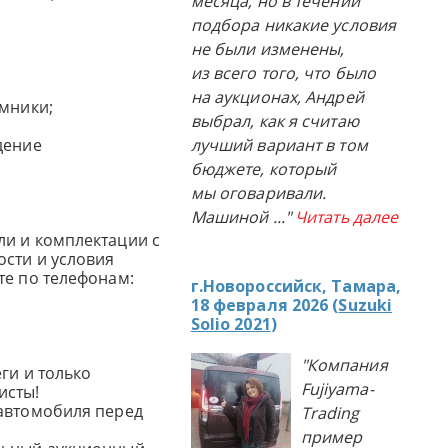
месяца, но в течении
подбора никакие условия
не были изменены,
из всего того, что было
на аукционах, Андрей
емники;
выбрал, как я считаю
дение
лучший вариант в том
бюджете, который
мы оговаривали.
Машиной
..."
Читать далее
и и комплектации с
сти и условия
те по телефонам:
г.Новороссийск, Тамара,
18 февраля 2026 (
Suzuki
Solio 2021
)
"Компания
ги и только
Fujiyama-
исты!
автомобиля перед
Trading
пример