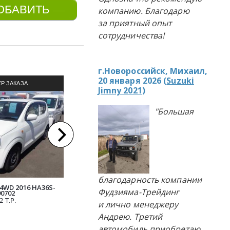
компанию. Благодарю
за приятный опыт
сотрудничества!
г.Новороссийск, Михаил,
20 января 2026 (
Suzuki
Р ЗАКАЗА
ПРИМЕР ЗАКАЗА
П
Jimny 2021
)
ЛЯ ИЗ ЯПОНИИ
АВТОМОБИЛЯ ИЗ ЯПОНИИ
АВТОМ
"Большая
благодарность компании
4WD 2016 HA36S-
DAIHATSU MOVE 2015
492 Т.Р.
SUZUKI 
Фудзияма-Трейдинг
90702
2 Т.Р.
и лично менеджеру
Андрею. Третий
автомобиль приобретаю