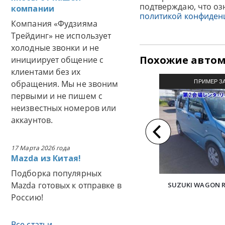
подтверждаю, что оз
компании
политикой конфиден
Компания «Фудзияма
Трейдинг» не использует
холодные звонки и не
Похожие авто
инициирует общение с
клиентами без их
обращения. Мы не звоним
ПРИМЕР З
первыми и не пишем с
АВТОМОБИЛЯ И
неизвестных номеров или
аккаунтов.
17 Марта 2026 года
Mazda из Китая!
Подборка популярных
Mazda готовых к отправке в
SUZUKI WAGON R
Россию!
Все статьи