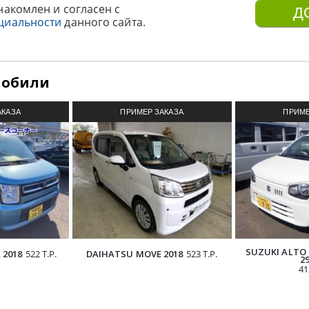
накомлен и согласен с
циальности
данного сайта.
мобили
АКАЗА
ПРИМЕР ЗАКАЗА
ПРИМЕ
З ЯПОНИИ
АВТОМОБИЛЯ ИЗ ЯПОНИИ
АВТОМОБИ
SUZUKI ALTO 
 2018
522 Т.Р.
DAIHATSU MOVE 2018
523 Т.Р.
2
41