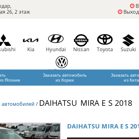
одар,
В
ая 26, 2 этаж
Выход
subishi
Kia
Hyundai
Nissan
Toyota
Suzuki
Volkswagen
ать
Заказать автомобиль
Заказать авт
из Японии
из Кореи
из Кит
DAIHATSU
MIRA E S 2018
г автомобилей
/
DAIHATSU MIRA E S 20