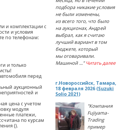
месяца, но в течении
подбора никакие условия
не были изменены,
из всего того, что было
и и комплектации с
на аукционах, Андрей
сти и условия
выбрал, как я считаю
те по телефонам:
лучший вариант в том
бюджете, который
мы оговаривали.
Машиной
..."
Читать далее
ги и только
исты!
автомобиля перед
г.Новороссийск, Тамара,
льный аукционный
18 февраля 2026 (
Suzuki
 неприятностей и
Solio 2021
)
ная цена с учетом
"Компания
новку модуля
Fujiyama-
женные платежи,
Trading
ссчитана по курсам
ения ().
пример