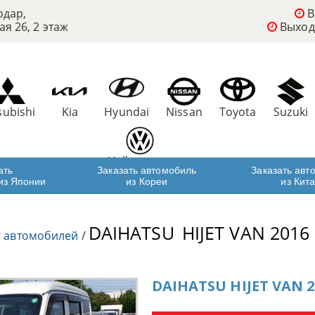
одар,
В
ая 26, 2 этаж
Выход
subishi
Kia
Hyundai
Nissan
Toyota
Suzuki
Volkswagen
ать
Заказать автомобиль
Заказать авт
из Японии
из Кореи
из Кит
DAIHATSU
HIJET VAN 2016
г автомобилей
/
DAIHATSU HIJET VAN 2