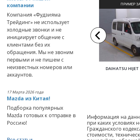
компании
ПРИМЕР З
Компания «Фудзияма
АВТОМОБИЛЯ И
Трейдинг» не использует
холодные звонки и не
инициирует общение с
клиентами без их
обращения. Мы не звоним
первыми и не пишем с
неизвестных номеров или
DAIHATSU HIJET 
аккаунтов.
17 Марта 2026 года
Mazda из Китая!
Подборка популярных
Mazda готовых к отправке в
Информация на данн
Россию!
при каких условиях 
Гражданского кодек
стоимости, техничес
Все статьи