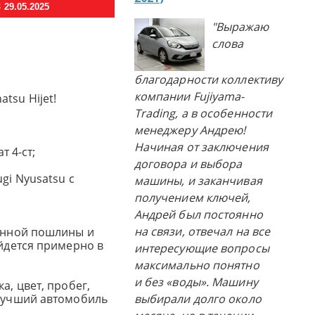
29.05.2025
"Выражаю
слова
благодарности коллективу
компании Fujiyama-
tsu Hijet!
Trading, а в особенности
;
менеджеру Андрею!
Начиная от заключения
т 4-ст;
договора и выбора
gi Nyusatsu с
машины, и заканчивая
получением ключей,
Андрей был постоянно
на связи, отвечал на все
женной пошлины и
ойдется примерно в
интересующие вопросы
максимально понятно
и без «воды». Машину
а, цвет, пробег,
 лучший автомобиль
выбирали долго около