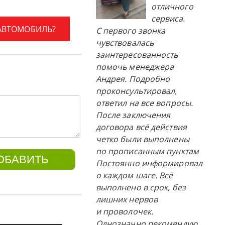
отличного
сервиса.
 АВТОМОБИЛЬ?
С первого звонка
чувствовалась
заинтересованность
помочь менеджера
Андрея. Подробно
проконсультировал,
ответил на все вопросы.
После заключения
договора всё действия
четко были выполнены
по прописанным пунктам
Постоянно информировал
о каждом шаге. Всё
выполнено в срок, без
лишних нервов
и проволочек.
Однозначно рекомендую