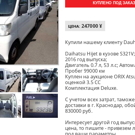
КУПЛЕНО ПОД ЗАКАЗ 
247000 ¥
ЦЕНА:
Купили нашему клиенту Dauha
Daihatsu Hijet в кузове S321V
2016 год выпуска;
Двигатель 0.7 л, 53 л.с; Автома
Пробег 99000 км
Куплен на аукционе ORIX Atsu
оценкой 3.5 CC
Комплектация Deluxe.
С учетом всех затрат, тамо
доставки в г. Краснодар, об
830000 руб.
Интересует другой год выпуск
цена, то пишите - привезем
под ваши параметры.