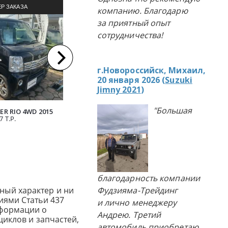
ПРОДА
Р ЗАКАЗА
ПРИМЕР ЗАКАЗА
компанию. Благодарю
за приятный опыт
ЛЯ ИЗ ЯПОНИИ
АВТОМОБИЛЯ ИЗ ЯПОНИИ
сотрудничества!
г.Новороссийск, Михаил,
20 января 2026 (
Suzuki
Jimny 2021
)
"Большая
ER RIO 4WD 2015
DAIHATSU HIJET 4WD 2018
711 Т.Р.
DAIHATSU 
7 Т.Р.
благодарность компании
ный характер и ни
Фудзияма-Трейдинг
иями Статьи 437
и лично менеджеру
нформации о
Андрею. Третий
циклов и запчастей,
автомобиль приобретаю