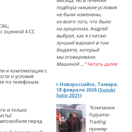
месяца, но в течении
подбора никакие условия
не были изменены,
из всего того, что было
IAL;
на аукционах, Андрей
с оценкой 4 CC
выбрал, как я считаю
лучший вариант в том
бюджете, который
мы оговаривали.
Машиной
..."
Читать далее
и и комплектации с
сти и условия
те по телефонам:
г.Новороссийск, Тамара,
18 февраля 2026 (
Suzuki
Solio 2021
)
"Компания
ги и только
Fujiyama-
исты!
автомобиля перед
Trading
пример