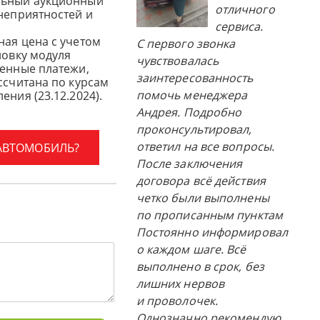
льный аукционный
отличного
 неприятностей и
сервиса.
ная цена с учетом
С первого звонка
новку модуля
чувствовалась
женные платежи,
заинтересованность
ссчитана по курсам
помочь менеджера
ения (23.12.2024).
Андрея. Подробно
проконсультировал,
ответил на все вопросы.
 АВТОМОБИЛЬ?
После заключения
договора всё действия
четко были выполнены
по прописанным пунктам
Постоянно информировал
о каждом шаге. Всё
выполнено в срок, без
лишних нервов
и проволочек.
Однозначно рекомендую