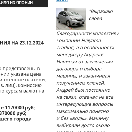
ИЛЯ ИЗ ЯПОНИИ
"Выражаю
слова
благодарности коллективу
компании Fujiyama-
Я НА 23.12.2024
Trading, а в особенности
менеджеру Андрею!
Начиная от заключения
о представлены в
договора и выбора
ении указана цена
машины, и заканчивая
аможенные платежи,
получением ключей,
з. лиц), комиссию
Андрей был постоянно
по курсам валют на
на связи, отвечал на все
интересующие вопросы
 1170000 руб;
максимально понятно
70000 руб;
и без «воды». Машину
ашего города
выбирали долго около