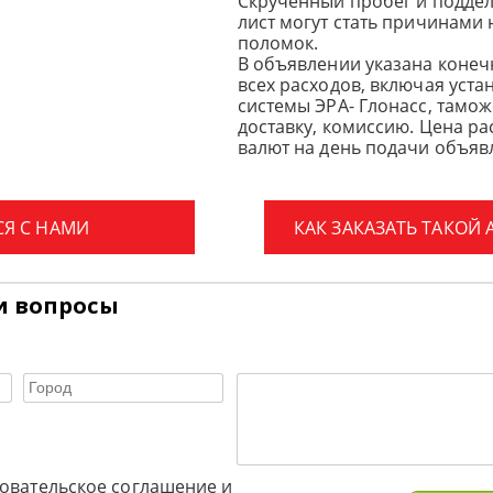
Скрученный пробег и подде
лист могут стать причинами
поломок.
В объявлении указана конеч
всех расходов, включая уста
системы ЭРА- Глонасс, тамо
доставку, комиссию.
Цена ра
валют на день подачи объявл
СЯ С НАМИ
КАК ЗАКАЗАТЬ ТАКОЙ
и вопросы
овательское соглашение и