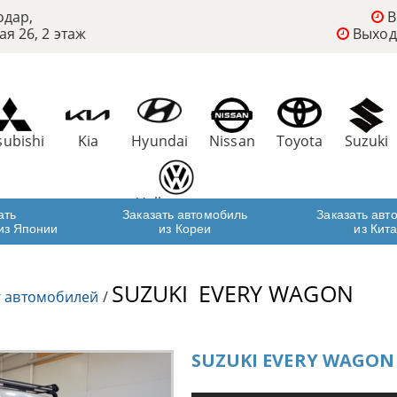
одар,
В
ая 26, 2 этаж
Выход
subishi
Kia
Hyundai
Nissan
Toyota
Suzuki
Volkswagen
ать
Заказать автомобиль
Заказать авт
из Японии
из Кореи
из Кит
SUZUKI
EVERY WAGON
г автомобилей
/
SUZUKI EVERY WAGON