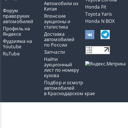
Автомобили из
Honda Fit
Китая
Форум
Toyota Yaris
праворуких
Японские
Honda N BOX
автомобилей
аукционы и
статистика
Профиль на
Яндексе
Доставка
автомобилей
Фудзияма на
по России
Youtube
Запчасти
RuTube
Найти
аукционный
лист по номеру
кузова
Подбор и осмотр
автомобилей
в Краснодарском крае