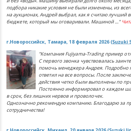
и без «воды». Машину выбирали долго около месяца,
подбора никакие условия не были изменены, из всего
на аукционах, Андрей выбрал, как я считаю лучший в
бюджете, который мы оговаривали. Машиной
..."
Чит
г.Новороссийск, Тамара, 18 февраля 2026 (
Suzuki 
"Компания Fujiyama-Trading пример от
С первого звонка чувствовалась заинт
помочь менеджера Андрея. Подробно 
ответил на все вопросы. После заключ
действия четко были выполнены по п
Постоянно информировал о каждом ша
в срок, без лишних нервов и проволочек.
Однозначно рекомендую компанию. Благодарю за п
сотрудничества!
г.Новороссийск, Михаил, 20 января 2026 (
Suzuki J