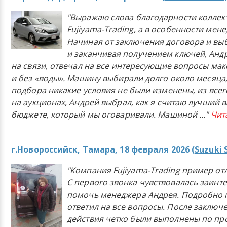
"Выражаю слова благодарности коллек
Fujiyama-Trading, а в особенности мен
Начиная от заключения договора и в
и заканчивая получением ключей, Анд
на связи, отвечал на все интересующие вопросы ма
и без «воды». Машину выбирали долго около месяца,
подбора никакие условия не были изменены, из всего
на аукционах, Андрей выбрал, как я считаю лучший в
бюджете, который мы оговаривали. Машиной
..."
Чит
г.Новороссийск, Тамара, 18 февраля 2026 (
Suzuki 
"Компания Fujiyama-Trading пример от
С первого звонка чувствовалась заинт
помочь менеджера Андрея. Подробно 
ответил на все вопросы. После заключ
действия четко были выполнены по п