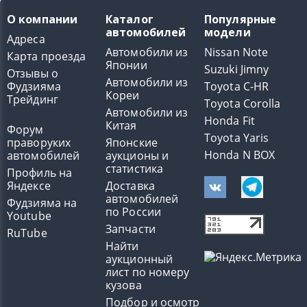
О компании
Каталог
Популярные
автомобилей
модели
Адреса
Автомобили из
Nissan Note
Карта проезда
Японии
Suzuki Jimny
Отзывы о
Автомобили из
Фудзияма
Toyota C-HR
Кореи
Трейдинг
Toyota Corolla
Автомобили из
Honda Fit
Китая
Форум
Toyota Yaris
праворуких
Японские
Honda N BOX
автомобилей
аукционы и
статистика
Профиль на
Яндексе
Доставка
автомобилей
Фудзияма на
по России
Youtube
Запчасти
RuTube
Найти
аукционный
лист по номеру
кузова
Подбор и осмотр