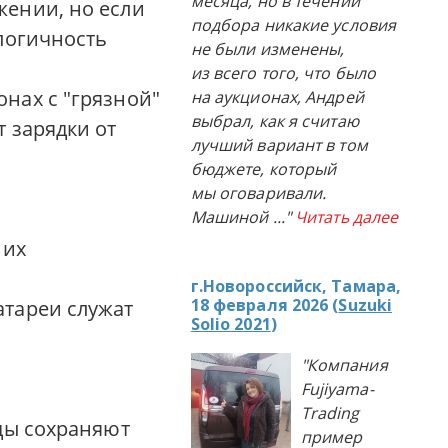
месяца, но в течении
жении, но если
подбора никакие условия
ологичность
не были изменены,
из всего того, что было
нах с "грязной"
на аукционах, Андрей
выбрал, как я считаю
т зарядки от
лучший вариант в том
бюджете, который
мы оговаривали.
Машиной
..."
Читать далее
 их
г.Новороссийск, Тамара,
18 февраля 2026 (
Suzuki
атареи служат
Solio 2021
)
"Компания
Fujiyama-
Trading
иды сохраняют
пример