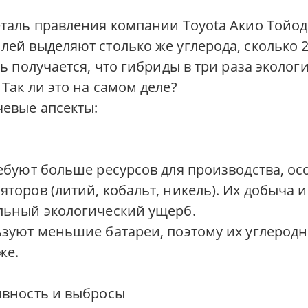
таль правления компании Toyota Акио Тойода
лей выделяют столько же углерода, сколько 
ть получается, что гибриды в три раза эколог
Так ли это на самом деле?
евые апсекты:
ебуют больше ресурсов для производства, ос
торов (литий, кобальт, никель). Их добыча 
льный экологический ущерб.
ьзуют меньшие батареи, поэтому их углеродн
же.
ивность и выбросы