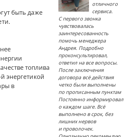
отличного
сервиса.
огут быть даже
С первого звонка
ети.
чувствовалась
заинтересованность
помочь менеджера
Андрея. Подробно
чнее
проконсультировал,
энергии
ответил на все вопросы.
качестве топлива
После заключения
ой энергетикой
договора всё действия
четко были выполнены
ары в
по прописанным пунктам
Постоянно информировал
о каждом шаге. Всё
выполнено в срок, без
лишних нервов
и проволочек.
Однозначно рекомендую