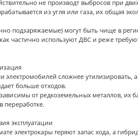
ействительно не производт выбросов при дви
рабатывается из угля или газа, их общая эк
енно подзаряжаемые) могут быть чище в регио
 как частично используют ДВС и реже требую
лизация
еи электромобилей сложнее утилизировать, а
здает больше отходов.
 зависимы от редкоземельных металлов, их б
в переработке.
овия эксплуатации
мате электрокары теряют запас хода, а гибр