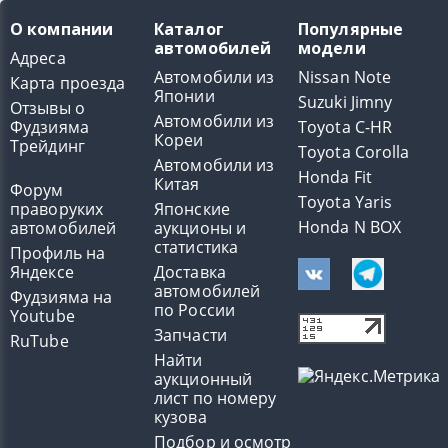
О компании
Каталог
Популярные
автомобилей
модели
Адреса
Автомобили из
Nissan Note
Карта проезда
Японии
Suzuki Jimny
Отзывы о
Автомобили из
Фудзияма
Toyota C-HR
Кореи
Трейдинг
Toyota Corolla
Автомобили из
Honda Fit
Китая
Форум
Toyota Yaris
праворуких
Японские
Honda N BOX
автомобилей
аукционы и
статистика
Профиль на
Яндексе
Доставка
автомобилей
Фудзияма на
по России
Youtube
Запчасти
RuTube
Найти
аукционный
лист по номеру
кузова
Подбор и осмотр