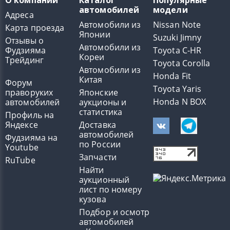
О компании
Каталог
Популярные
автомобилей
модели
Адреса
Автомобили из
Nissan Note
Карта проезда
Японии
Suzuki Jimny
Отзывы о
Автомобили из
Фудзияма
Toyota C-HR
Кореи
Трейдинг
Toyota Corolla
Автомобили из
Honda Fit
Китая
Форум
Toyota Yaris
праворуких
Японские
Honda N BOX
автомобилей
аукционы и
статистика
Профиль на
Яндексе
Доставка
автомобилей
Фудзияма на
по России
Youtube
Запчасти
RuTube
Найти
аукционный
лист по номеру
кузова
Подбор и осмотр
автомобилей