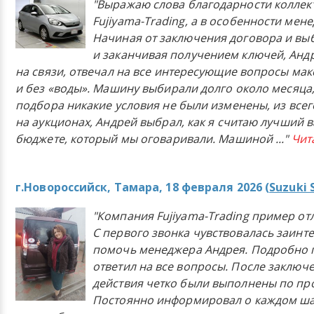
"Выражаю слова благодарности коллек
Fujiyama-Trading, а в особенности мен
Начиная от заключения договора и в
и заканчивая получением ключей, Анд
на связи, отвечал на все интересующие вопросы ма
и без «воды». Машину выбирали долго около месяца,
подбора никакие условия не были изменены, из всего
на аукционах, Андрей выбрал, как я считаю лучший в
бюджете, который мы оговаривали. Машиной
..."
Чит
г.Новороссийск, Тамара, 18 февраля 2026 (
Suzuki 
"Компания Fujiyama-Trading пример от
С первого звонка чувствовалась заинт
помочь менеджера Андрея. Подробно 
ответил на все вопросы. После заключ
действия четко были выполнены по п
Постоянно информировал о каждом ша