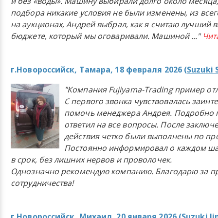
и без «воды». Машину выбирали долго около месяца,
подбора никакие условия не были изменены, из всего
на аукционах, Андрей выбрал, как я считаю лучший в
бюджете, который мы оговаривали. Машиной
..."
Чит
г.Новороссийск, Тамара, 18 февраля 2026 (
Suzuki 
"Компания Fujiyama-Trading пример от
С первого звонка чувствовалась заинт
помочь менеджера Андрея. Подробно 
ответил на все вопросы. После заключ
действия четко были выполнены по п
Постоянно информировал о каждом ша
в срок, без лишних нервов и проволочек.
Однозначно рекомендую компанию. Благодарю за п
сотрудничества!
г.Новороссийск, Михаил, 20 января 2026 (
Suzuki J