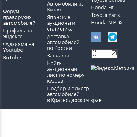
Автомобили из
Honda Fit
Китая
Форум
Toyota Yaris
праворуких
Японские
Honda N BOX
автомобилей
аукционы и
статистика
Профиль на
Яндексе
Доставка
автомобилей
Фудзияма на
по России
Youtube
Запчасти
RuTube
Найти
аукционный
лист по номеру
кузова
Подбор и осмотр
автомобилей
в Краснодарском крае