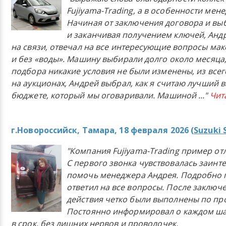
Fujiyama-Trading, а в особенности мен
Начиная от заключения договора и в
и заканчивая получением ключей, Анд
на связи, отвечал на все интересующие вопросы ма
и без «воды». Машину выбирали долго около месяца,
подбора никакие условия не были изменены, из всего
на аукционах, Андрей выбрал, как я считаю лучший в
бюджете, который мы оговаривали. Машиной
..."
Чит
г.Новороссийск, Тамара, 18 февраля 2026 (
Suzuki 
"Компания Fujiyama-Trading пример от
С первого звонка чувствовалась заинт
помочь менеджера Андрея. Подробно 
ответил на все вопросы. После заключ
действия четко были выполнены по п
Постоянно информировал о каждом ша
в срок, без лишних нервов и проволочек.