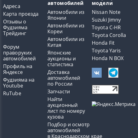
автомобилей
модели
Адреса
Автомобили из
Nissan Note
Карта проезда
Японии
Suzuki Jimny
Отзывы о
Автомобили из
Фудзияма
Toyota C-HR
Кореи
Трейдинг
Toyota Corolla
Автомобили из
Honda Fit
Китая
Форум
Toyota Yaris
праворуких
Японские
Honda N BOX
автомобилей
аукционы и
статистика
Профиль на
Яндексе
Доставка
автомобилей
Фудзияма на
по России
Youtube
Запчасти
RuTube
Найти
аукционный
лист по номеру
кузова
Подбор и осмотр
автомобилей
в Краснодарском крае