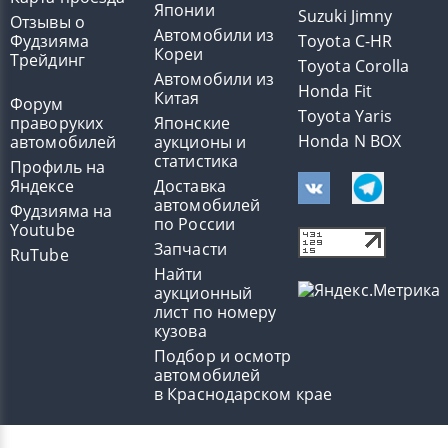
Японии
Suzuki Jimny
Отзывы о
Автомобили из
Фудзияма
Toyota C-HR
Кореи
Трейдинг
Toyota Corolla
Автомобили из
Honda Fit
Китая
Форум
Toyota Yaris
праворуких
Японские
Honda N BOX
автомобилей
аукционы и
статистика
Профиль на
Яндексе
Доставка
автомобилей
Фудзияма на
по России
Youtube
Запчасти
RuTube
Найти
аукционный
лист по номеру
кузова
Подбор и осмотр
автомобилей
в Краснодарском крае