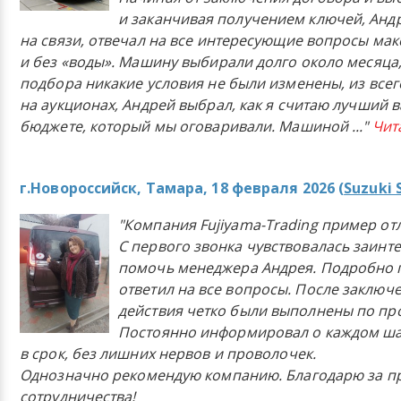
и заканчивая получением ключей, Анд
на связи, отвечал на все интересующие вопросы ма
и без «воды». Машину выбирали долго около месяца,
подбора никакие условия не были изменены, из всего
на аукционах, Андрей выбрал, как я считаю лучший в
бюджете, который мы оговаривали. Машиной
..."
Чит
г.Новороссийск, Тамара, 18 февраля 2026 (
Suzuki 
"Компания Fujiyama-Trading пример от
С первого звонка чувствовалась заинт
помочь менеджера Андрея. Подробно 
ответил на все вопросы. После заключ
действия четко были выполнены по п
Постоянно информировал о каждом ша
в срок, без лишних нервов и проволочек.
Однозначно рекомендую компанию. Благодарю за п
сотрудничества!