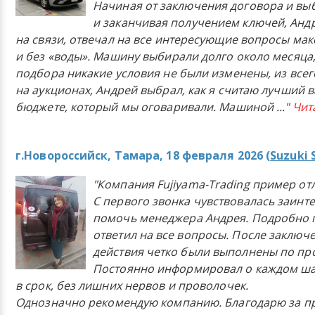
Начиная от заключения договора и в
и заканчивая получением ключей, Анд
на связи, отвечал на все интересующие вопросы ма
и без «воды». Машину выбирали долго около месяца,
подбора никакие условия не были изменены, из всего
на аукционах, Андрей выбрал, как я считаю лучший в
бюджете, который мы оговаривали. Машиной
..."
Чит
г.Новороссийск, Тамара, 18 февраля 2026 (
Suzuki 
"Компания Fujiyama-Trading пример от
С первого звонка чувствовалась заинт
помочь менеджера Андрея. Подробно 
ответил на все вопросы. После заключ
действия четко были выполнены по п
Постоянно информировал о каждом ша
в срок, без лишних нервов и проволочек.
Однозначно рекомендую компанию. Благодарю за п