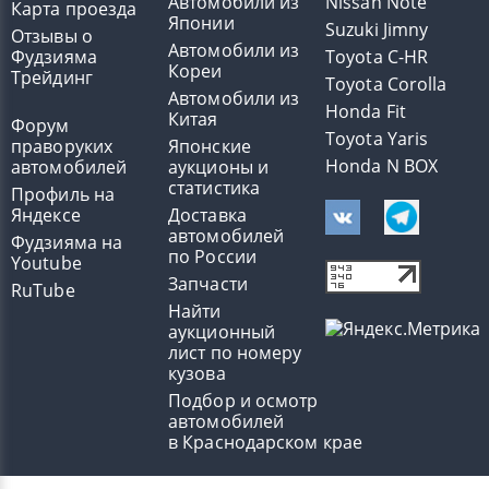
Автомобили из
Nissan Note
Карта проезда
Японии
Suzuki Jimny
Отзывы о
Автомобили из
Фудзияма
Toyota C-HR
Кореи
Трейдинг
Toyota Corolla
Автомобили из
Honda Fit
Китая
Форум
Toyota Yaris
праворуких
Японские
Honda N BOX
автомобилей
аукционы и
статистика
Профиль на
Яндексе
Доставка
автомобилей
Фудзияма на
по России
Youtube
Запчасти
RuTube
Найти
аукционный
лист по номеру
кузова
Подбор и осмотр
автомобилей
в Краснодарском крае