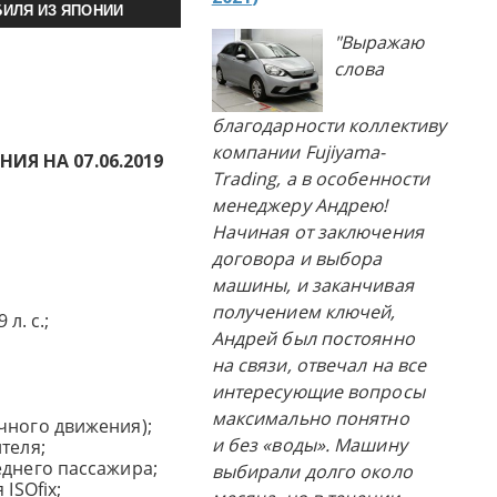
ИЛЯ ИЗ ЯПОНИИ
"Выражаю
слова
благодарности коллективу
компании Fujiyama-
Я НА 07.06.2019
Trading, а в особенности
менеджеру Андрею!
Начиная от заключения
договора и выбора
машины, и заканчивая
получением ключей,
 л. с.;
Андрей был постоянно
на связи, отвечал на все
интересующие вопросы
максимально понятно
чного движения);
и без «воды». Машину
теля;
еднего пассажира;
выбирали долго около
ISOfix;