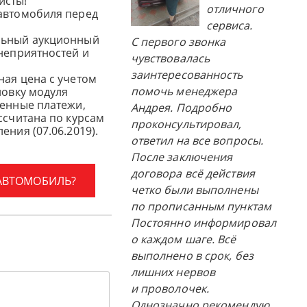
исты!
отличного
автомобиля перед
сервиса.
льный аукционный
С первого звонка
 неприятностей и
чувствовалась
заинтересованность
ная цена с учетом
помочь менеджера
новку модуля
женные платежи,
Андрея. Подробно
ссчитана по курсам
проконсультировал,
ения (07.06.2019).
ответил на все вопросы.
После заключения
договора всё действия
 АВТОМОБИЛЬ?
четко были выполнены
по прописанным пунктам
Постоянно информировал
о каждом шаге. Всё
выполнено в срок, без
лишних нервов
и проволочек.
Однозначно рекомендую