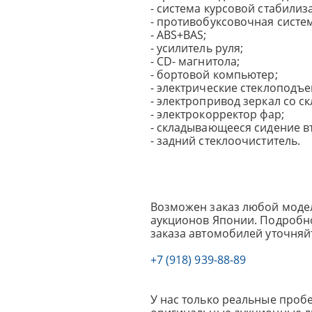
- система курсовой стабилиз
- противобуксовочная систем
- ABS+BAS;
- усилитель руля;
- CD- магнитола;
- бортовой компьютер;
- электрические стеклоподъ
- электропривод зеркал со с
- электрокорректор фар;
- складывающееся сидение в
- задний стеклоочиститель.
Возможен заказ любой модел
аукционов Японии. Подробно
заказа автомобилей уточняй
+7 (918) 939-88-89
У нас только реальные пробе