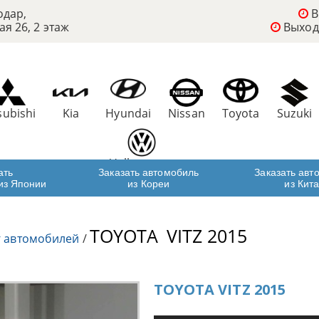
одар,
В
ая 26, 2 этаж
Выход
subishi
Kia
Hyundai
Nissan
Toyota
Suzuki
Volkswagen
ать
Заказать автомобиль
Заказать авт
из Японии
из Кореи
из Кит
TOYOTA
VITZ 2015
г автомобилей
/
TOYOTA VITZ 2015