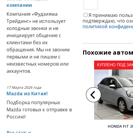
компании
Компания «Фудзияма
Я принимаю польз
подтверждаю, что оз
Трейдинг» не использует
политикой конфиден
холодные звонки и не
инициирует общение с
клиентами без их
обращения. Мы не звоним
Похожие авто
первыми и не пишем с
неизвестных номеров или
КУПЛЕНО ПОД ЗАКА
аккаунтов.
17 Марта 2026 года
Mazda из Китая!
Подборка популярных
Mazda готовых к отправке в
Россию!
HONDA FIT 2
Все статьи