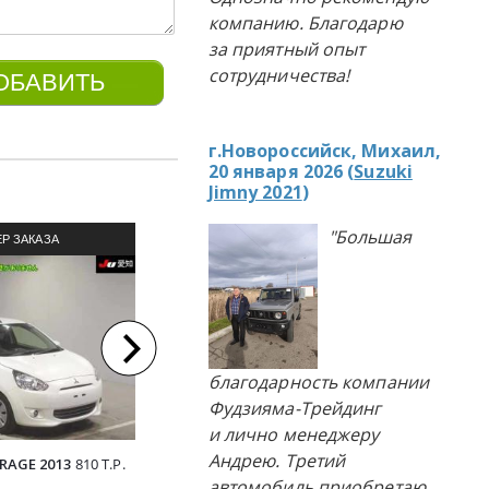
компанию. Благодарю
за приятный опыт
сотрудничества!
г.Новороссийск, Михаил,
20 января 2026 (
Suzuki
Jimny 2021
)
"Большая
КУПЛЕНО ПОД ЗАКАЗ 01.02.2024
Р ЗАКАЗА
П
ЛЯ ИЗ ЯПОНИИ
АВТОМ
благодарность компании
Фудзияма-Трейдинг
и лично менеджеру
Андрею. Третий
RAGE 2013
810 Т.Р.
HONDA FIT 2012
141 ¥
TOYOTA PAS
автомобиль приобретаю