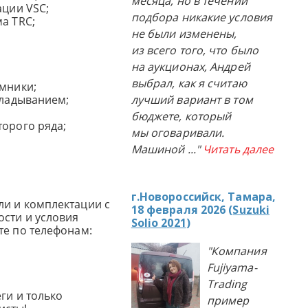
месяца, но в течении
ации VSC;
подбора никакие условия
а TRC;
не были изменены,
из всего того, что было
на аукционах, Андрей
выбрал, как я считаю
емники;
кладыванием;
лучший вариант в том
бюджете, который
торого ряда;
мы оговаривали.
Машиной
..."
Читать далее
г.Новороссийск, Тамара,
и и комплектации с
18 февраля 2026 (
Suzuki
сти и условия
Solio 2021
)
те по телефонам:
"Компания
Fujiyama-
Trading
ги и только
пример