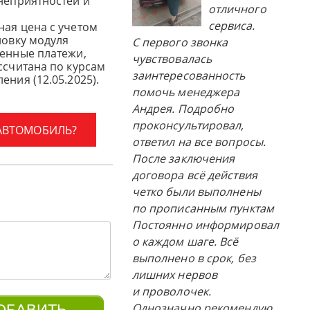
 неприятностей и
отличного
сервиса.
ная цена с учетом
новку модуля
С первого звонка
женные платежи,
чувствовалась
ссчитана по курсам
заинтересованность
ения (12.05.2025).
помочь менеджера
Андрея. Подробно
проконсультировал,
 АВТОМОБИЛЬ?
ответил на все вопросы.
После заключения
договора всё действия
четко были выполнены
по прописанным пунктам
Постоянно информировал
о каждом шаге. Всё
выполнено в срок, без
лишних нервов
и проволочек.
Однозначно рекомендую