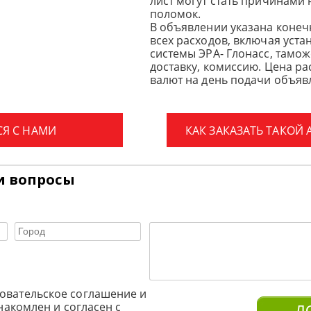
лист могут стать причинами
поломок.
В объявлении указана конеч
всех расходов, включая уста
системы ЭРА- Глонасс, тамо
доставку, комиссию.
Цена ра
валют на день подачи объявл
СЯ С НАМИ
КАК ЗАКАЗАТЬ ТАКОЙ
и вопросы
овательское соглашение и
накомлен и согласен с