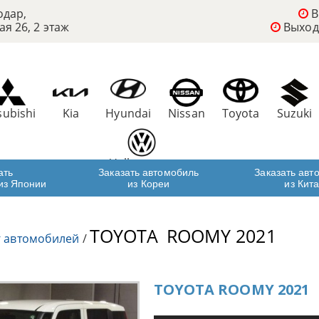
одар,
В
ая 26, 2 этаж
Выход
subishi
Kia
Hyundai
Nissan
Toyota
Suzuki
Volkswagen
ать
Заказать автомобиль
Заказать авт
из Японии
из Кореи
из Кит
TOYOTA
ROOMY 2021
г автомобилей
/
TOYOTA ROOMY 2021