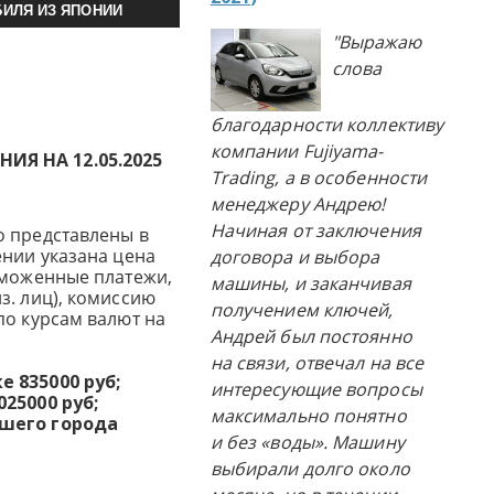
ИЛЯ ИЗ ЯПОНИИ
"Выражаю
слова
благодарности коллективу
компании Fujiyama-
Я НА 12.05.2025
Trading, а в особенности
менеджеру Андрею!
Начиная от заключения
о представлены в
ении указана цена
договора и выбора
аможенные платежи,
машины, и заканчивая
з. лиц), комиссию
получением ключей,
по курсам валют на
Андрей был постоянно
на связи, отвечал на все
 835000 руб;
интересующие вопросы
25000 руб;
максимально понятно
ашего города
и без «воды». Машину
выбирали долго около