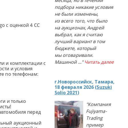
месяца, но в течении
подбора никакие условия
не были изменены,
из всего того, что было
go с оценкой 4 CC
на аукционах, Андрей
выбрал, как я считаю
лучший вариант в том
бюджете, который
мы оговаривали.
Машиной
..."
Читать далее
и и комплектации с
сти и условия
те по телефонам:
г.Новороссийск, Тамара,
18 февраля 2026 (
Suzuki
Solio 2021
)
ги и только
"Компания
исты!
Fujiyama-
автомобиля перед
Trading
льный аукционный
пример