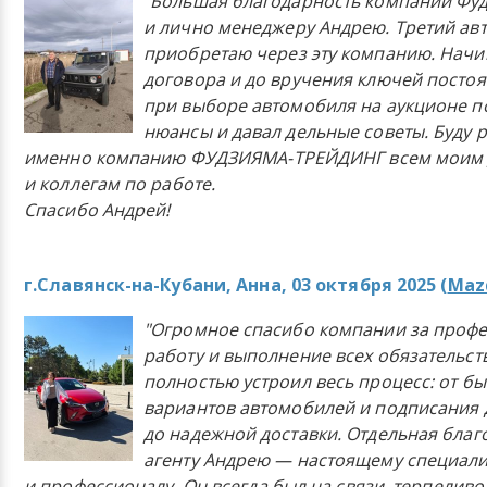
"Большая благодарность компании Фу
и лично менеджеру Андрею. Третий ав
приобретаю через эту компанию. Начи
договора и до вручения ключей постоя
при выборе автомобиля на аукционе п
нюансы и давал дельные советы. Буду 
именно компанию ФУДЗИЯМА-ТРЕЙДИНГ всем моим 
и коллегам по работе.
Спасибо Андрей!
г.Славянск-на-Кубани, Анна, 03 октября 2025 (
Mazd
"Огромное спасибо компании за проф
работу и выполнение всех обязательст
полностью устроил весь процесс: от б
вариантов автомобилей и подписания 
до надежной доставки. Отдельная бла
агенту Андрею — настоящему специали
и профессионалу. Он всегда был на связи, терпеливо