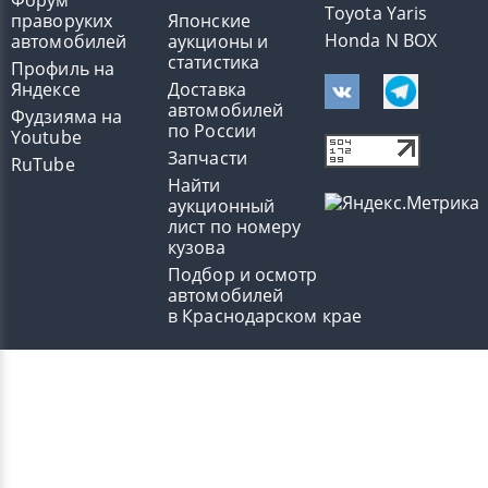
Форум
Toyota Yaris
праворуких
Японские
Honda N BOX
автомобилей
аукционы и
статистика
Профиль на
Яндексе
Доставка
автомобилей
Фудзияма на
по России
Youtube
Запчасти
RuTube
Найти
аукционный
лист по номеру
кузова
Подбор и осмотр
автомобилей
в Краснодарском крае