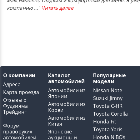
максимально гладким и комфортным для меня. Я уже
компанию
..."
Читать далее
О компании
Каталог
Популярные
автомобилей
модели
Адреса
Автомобили из
Nissan Note
Карта проезда
Японии
Suzuki Jimny
Отзывы о
Автомобили из
Фудзияма
Toyota C-HR
Кореи
Трейдинг
Toyota Corolla
Автомобили из
Honda Fit
Китая
Форум
Toyota Yaris
праворуких
Японские
Honda N BOX
автомобилей
аукционы и