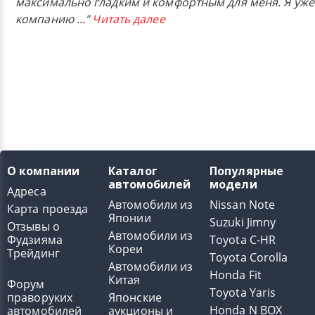
максимально гладким и комфортным для меня. Я уже
компанию
..."
Читать далее
О компании
Каталог
Популярные
автомобилей
модели
Адреса
Автомобили из
Nissan Note
Карта проезда
Японии
Suzuki Jimny
Отзывы о
Автомобили из
Фудзияма
Toyota C-HR
Кореи
Трейдинг
Toyota Corolla
Автомобили из
Honda Fit
Китая
Форум
Toyota Yaris
праворуких
Японские
Honda N BOX
автомобилей
аукционы и