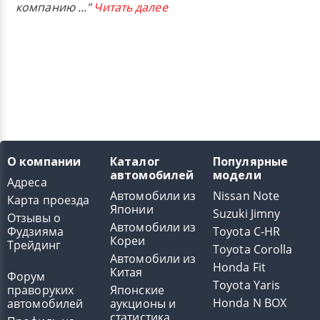
компанию
..."
Читать далее
О компании
Каталог
Популярные
автомобилей
модели
Адреса
Автомобили из
Nissan Note
Карта проезда
Японии
Suzuki Jimny
Отзывы о
Автомобили из
Фудзияма
Toyota C-HR
Кореи
Трейдинг
Toyota Corolla
Автомобили из
Honda Fit
Китая
Форум
Toyota Yaris
праворуких
Японские
Honda N BOX
автомобилей
аукционы и
статистика