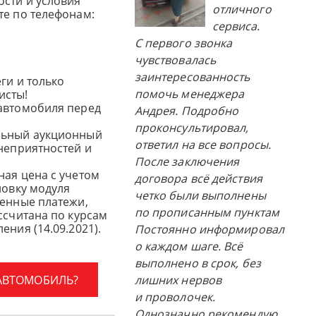
сти и условия
отличного
те по телефонам:
сервиса.
С первого звонка
чувствовалась
заинтересованность
ги и только
помочь менеджера
исты!
автомобиля перед
Андрея. Подробно
проконсультировал,
льный аукционный
ответил на все вопросы.
 неприятностей и
После заключения
ная цена с учетом
договора всё действия
новку модуля
четко были выполнены
женные платежи,
по прописанным пунктам
ссчитана по курсам
ения (14.09.2021).
Постоянно информировал
о каждом шаге. Всё
выполнено в срок, без
 АВТОМОБИЛЬ?
лишних нервов
и проволочек.
Однозначно рекомендую