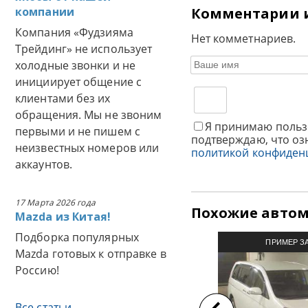
компании
Комментарии 
Компания «Фудзияма
Нет комметнариев.
Трейдинг» не использует
холодные звонки и не
инициирует общение с
клиентами без их
обращения. Мы не звоним
Я принимаю польз
первыми и не пишем с
подтверждаю, что оз
неизвестных номеров или
политикой конфиден
аккаунтов.
17 Марта 2026 года
Похожие авто
Mazda из Китая!
Подборка популярных
ПРИМЕР З
Mazda готовых к отправке в
АВТОМОБИЛЯ И
Россию!
Все статьи