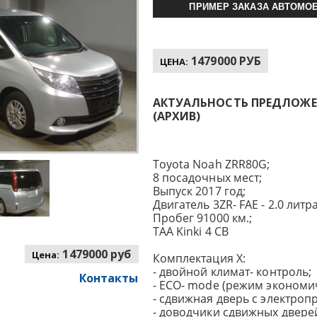
ПРИМЕР ЗАКАЗА АВТОМОБ
1479000 РУБ
ЦЕНА:
АКТУАЛЬНОСТЬ ПРЕДЛОЖЕНИ
(АРХИВ)
Toyota Noah ZRR80G;
8 посадочных мест;
Выпуск 2017 год;
Двигатель 3ZR- FAE - 2.0 литра,
Пробег 91000 км.;
TAA Kinki 4 CB
1479000 руб
Цена:
Комплектация X:
- двойной климат- контроль;
Контакты
- ECO- mode (режим экономи
- сдвижная дверь с электроп
- доводчики сдвижных дверей