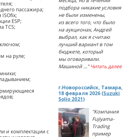
месяца, но в течении
теля;
подбора никакие условия
еднего пассажира;
не были изменены,
ISOfix;
ации ESP;
из всего того, что было
а TCS;
на аукционах, Андрей
выбрал, как я считаю
оключом;
лучший вариант в том
бюджете, который
м на руле;
мы оговаривали.
Машиной
..."
Читать далее
емники;
кладыванием;
г.Новороссийск, Тамара,
формирующиеся
18 февраля 2026 (
Suzuki
рядов;
Solio 2021
)
"Компания
Fujiyama-
Trading
и и комплектации с
пример