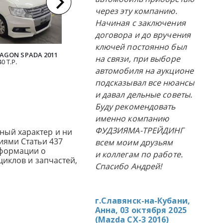
через эту компанию.
Начиная с заключения
договора и до вручения
ключей постоянно был
AGON SPADA 2011
TOYOTA ISIS 2011
943 Т.Р.
NISSAN S
на связи, при выборе
0 Т.Р.
автомобиля на аукционе
подсказывал все нюансы
и давал дельные советы.
Буду рекомендовать
именно компанию
ФУДЗИЯМА-ТРЕЙДИНГ
ный характер и ни
иями Статьи 437
всем моим друзьям
нформации о
и коллегам по работе.
циклов и запчастей,
Спасибо Андрей!
г.Славянск-на-Кубани,
Анна, 03 октября 2025
(
Mazda CX-3 2016
)