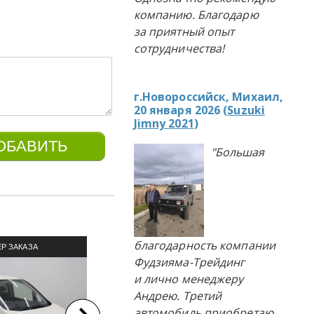
компанию. Благодарю
за приятный опыт
сотрудничества!
г.Новороссийск, Михаил,
20 января 2026 (
Suzuki
Jimny 2021
)
"Большая
благодарность компании
Р ЗАКАЗА
ПРИМЕР ЗАКАЗА
П
Фудзияма-Трейдинг
ЛЯ ИЗ ЯПОНИИ
АВТОМОБИЛЯ ИЗ ЯПОНИИ
АВТОМ
и лично менеджеру
Андрею. Третий
автомобиль приобретаю