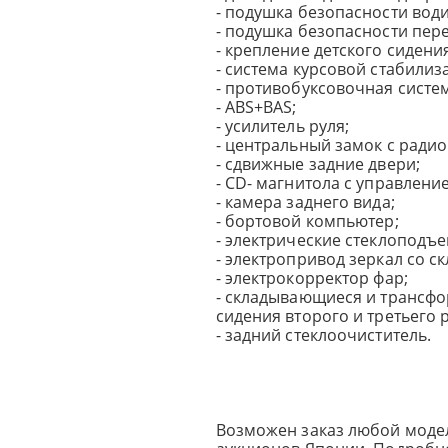
- подушка безопасности води
- подушка безопасности пер
- крепление детского сидения 
- система курсовой стабилиз
- противобуксовочная систем
- ABS+BAS;
- усилитель руля;
- центральный замок с ради
- сдвижные задние двери;
- CD- магнитола c управление
- камера заднего вида;
- бортовой компьютер;
- электрические стеклоподъ
- электропривод зеркал со с
- электрокорректор фар;
- складывающиеся и транс
сидения второго и третьего 
- задний стеклоочиститель.
Возможен заказ любой модел