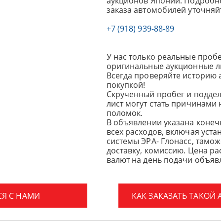
аукционов Японии. Подробно
заказа автомобилей уточняй
+7 (918) 939-88-89
У нас только реальные пробе
оригинальные аукционные л
Всегда проверяйте историю 
покупкой!
Скрученный пробег и подде
лист могут стать причинами
поломок.
В объявлении указана конеч
всех расходов, включая уста
системы ЭРА- Глонасс, тамо
доставку, комиссию.
Цена ра
валют на день подачи объявл
СЯ С НАМИ
КАК ЗАКАЗАТЬ ТАКОЙ