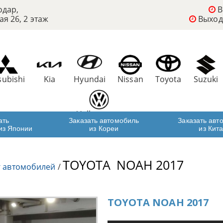
одар,
В
ая 26, 2 этаж
Выход
subishi
Kia
Hyundai
Nissan
Toyota
Suzuki
Volkswagen
ать
Заказать автомобиль
Заказать авт
из Японии
из Кореи
из Кит
TOYOTA
NOAH 2017
г автомобилей
/
TOYOTA NOAH 2017