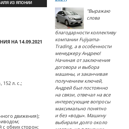
ИЛЯ ИЗ ЯПОНИИ
"Выражаю
слова
благодарности коллективу
компании Fujiyama-
Я НА 14.09.2021
Trading, а в особенности
менеджеру Андрею!
Начиная от заключения
договора и выбора
машины, и заканчивая
получением ключей,
 152 л. с.;
Андрей был постоянно
на связи, отвечал на все
интересующие вопросы
максимально понятно
и без «воды». Машину
чного движения);
риводом;
выбирали долго около
 с обеих сторон;