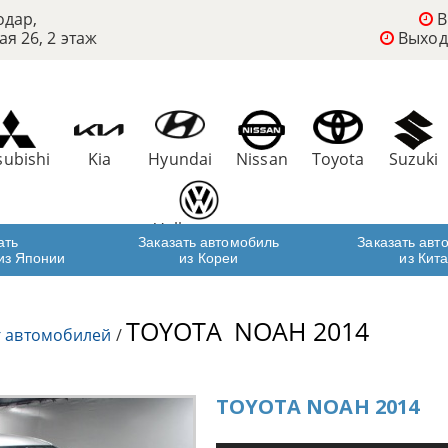
одар,
В
ая 26, 2 этаж
Выход
subishi
Kia
Hyundai
Nissan
Toyota
Suzuki
Volkswagen
ать
Заказать автомобиль
Заказать авт
из Японии
из Кореи
из Кит
TOYOTA
NOAH 2014
г автомобилей
/
TOYOTA NOAH 2014