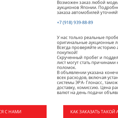
Возможен заказ любой модел
аукционов Японии. Подробно
заказа автомобилей уточняй
+7 (918) 939-88-89
У нас только реальные пробе
оригинальные аукционные л
Всегда проверяйте историю 
покупкой!
Скрученный пробег и подде
лист могут стать причинами
поломок.
В объявлении указана конеч
всех расходов, включая уста
системы ЭРА- Глонасс, тамо
доставку, комиссию.
Цена ра
валют на день подачи объявл
СЯ С НАМИ
КАК ЗАКАЗАТЬ ТАКОЙ