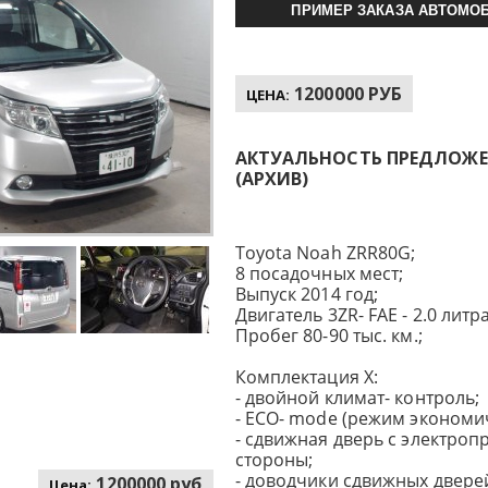
ПРИМЕР ЗАКАЗА АВТОМОБ
1200000 РУБ
ЦЕНА:
АКТУАЛЬНОСТЬ ПРЕДЛОЖЕНИ
(АРХИВ)
Toyota Noah ZRR80G;
8 посадочных мест;
Выпуск 2014 год;
Двигатель 3ZR- FAE - 2.0 литра,
Пробег 80-90 тыс. км.;
Комплектация X:
- двойной климат- контроль;
- ECO- mode (режим экономи
- сдвижная дверь с электроп
стороны;
- доводчики сдвижных дверей
1200000 руб
Цена: