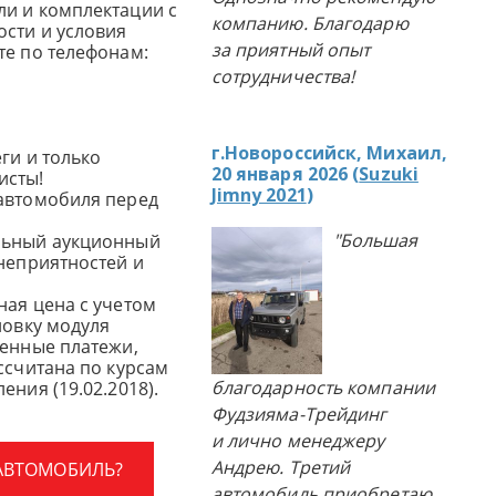
и и комплектации с
компанию. Благодарю
сти и условия
за приятный опыт
те по телефонам:
сотрудничества!
г.Новороссийск, Михаил,
ги и только
20 января 2026 (
Suzuki
исты!
Jimny 2021
)
автомобиля перед
"Большая
льный аукционный
 неприятностей и
ная цена с учетом
новку модуля
женные платежи,
ссчитана по курсам
благодарность компании
ения (19.02.2018).
Фудзияма-Трейдинг
и лично менеджеру
Андрею. Третий
 АВТОМОБИЛЬ?
автомобиль приобретаю