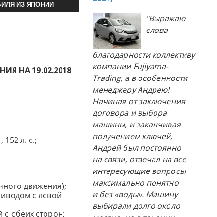
ИЛЯ ИЗ ЯПОНИИ
"Выражаю
слова
благодарности коллективу
компании Fujiyama-
Я НА 19.02.2018
Trading, а в особенности
менеджеру Андрею!
Начиная от заключения
договора и выбора
машины, и заканчивая
получением ключей,
 152 л. с.;
Андрей был постоянно
на связи, отвечал на все
интересующие вопросы
максимально понятно
чного движения);
и без «воды». Машину
риводом с левой
выбирали долго около
 с обеих сторон;