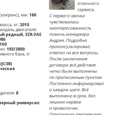
отличного
сервиса.
(клиренс), мм:
160
С первого звонка
чувствовалась
асса, кг:
2010
заинтересованность
модель двигателя:
помочь менеджера
й рядный, 3ZR-FAE
986
Андрея. Подробно
100
проконсультировал,
ин:
193/3800
ответил на все вопросы.
вного бака, л:
После заключения
 (JC08)
договора всё действия
ческая
четко были выполнены
по прописанным пунктам
Постоянно информировал
о каждом шаге. Всё
одителя:
8
выполнено в срок, без
лишних нервов
верный универсал
и проволочек.
Однозначно рекомендую