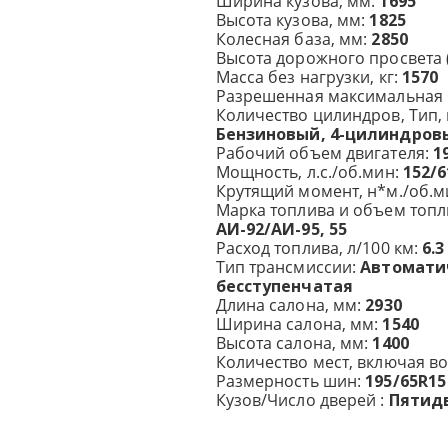
Ширина кузова, мм:
1695
Высота кузова, мм:
1825
Колесная база, мм:
2850
Высота дорожного просвета 
Масса без нагрузки, кг:
1570
Разрешенная максимальная м
Количество цилиндров, Тип, 
Бензиновый, 4-цилиндровы
Рабочий объем двигателя:
1
Мощность, л.с./об.мин:
152/6
Крутящий момент, н*м./об.м
Марка топлива и объем топли
АИ-92/АИ-95, 55
Расход топлива, л/100 км:
6.3
Тип трансмиссии:
Автомати
бесступенчатая
Длина салона, мм:
2930
Ширина салона, мм:
1540
Высота салона, мм:
1400
Количество мест, включая в
Размерность шин:
195/65R15
Кузов/Число дверей :
Пятид