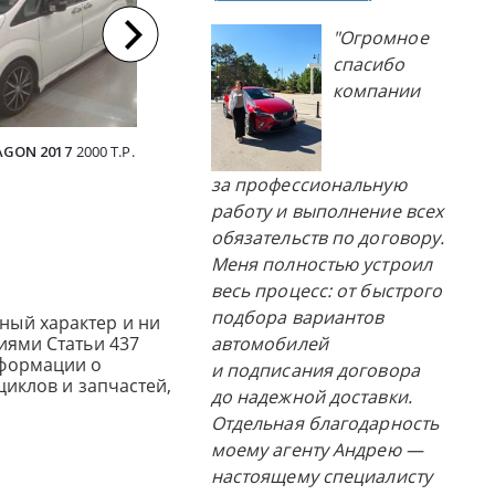
"Огромное
спасибо
компании
GON 2017
2000 Т.Р.
NISSAN NV200 2017
1195 Т.Р.
HONDA STE
за профессиональную
работу и выполнение всех
обязательств по договору.
Меня полностью устроил
весь процесс: от быстрого
подбора вариантов
ный характер и ни
иями Статьи 437
автомобилей
нформации о
и подписания договора
циклов и запчастей,
до надежной доставки.
Отдельная благодарность
моему агенту Андрею —
настоящему специалисту