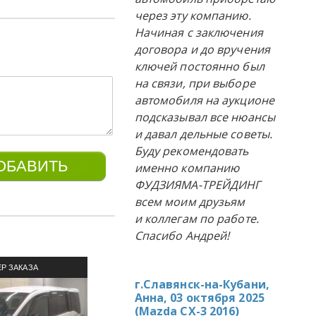
через эту компанию.
Начиная с заключения
договора и до вручения
ключей постоянно был
на связи, при выборе
автомобиля на аукционе
подсказывал все нюансы
и давал дельные советы.
Буду рекомендовать
именно компанию
ФУДЗИЯМА-ТРЕЙДИНГ
всем моим друзьям
и коллегам по работе.
Спасибо Андрей!
Р ЗАКАЗА
ПРИМЕР ЗАКАЗА
П
г.Славянск-на-Кубани,
ЛЯ ИЗ ЯПОНИИ
АВТОМОБИЛЯ ИЗ ЯПОНИИ
АВТОМ
Анна, 03 октября 2025
(
Mazda CX-3 2016
)