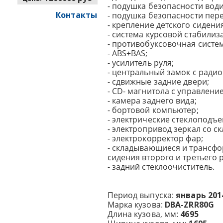
- подушка безопасности води
Контакты
- подушка безопасности пер
- крепление детского сидения 
- система курсовой стабилиз
- противобуксовочная систем
- ABS+BAS;
- усилитель руля;
- центральный замок с ради
- сдвижные задние двери;
- CD- магнитола c управление
- камера заднего вида;
- бортовой компьютер;
- электрические стеклоподъ
- электропривод зеркал со с
- электрокорректор фар;
- складывающиеся и транс
сидения второго и третьего 
- задний стеклоочиститель.
Период выпуска:
январь 201
Марка кузова:
DBA-ZRR80G
Длина кузова, мм:
4695