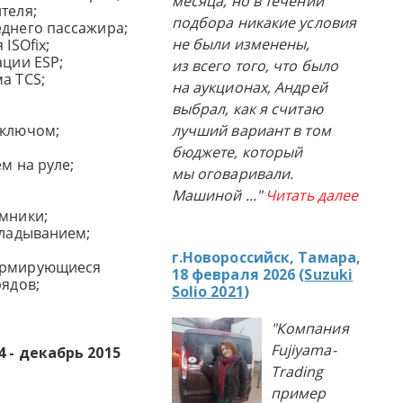
месяца, но в течении
теля;
подбора никакие условия
еднего пассажира;
не были изменены,
ISOfix;
ации ESP;
из всего того, что было
а TCS;
на аукционах, Андрей
выбрал, как я считаю
оключом;
лучший вариант в том
бюджете, который
м на руле;
мы оговаривали.
Машиной
..."
Читать далее
емники;
кладыванием;
г.Новороссийск, Тамара,
формирующиеся
18 февраля 2026 (
Suzuki
рядов;
Solio 2021
)
"Компания
Fujiyama-
4 - декабрь 2015
Trading
пример