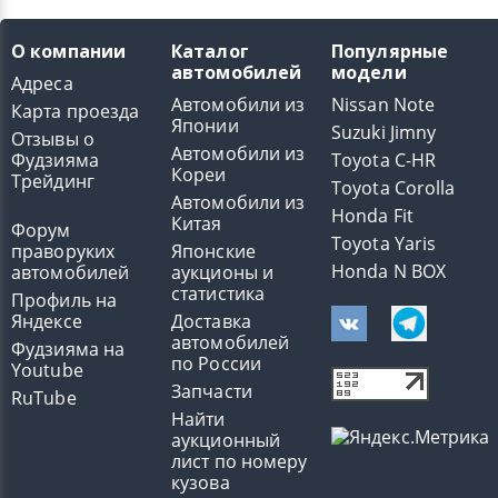
О компании
Каталог
Популярные
автомобилей
модели
Адреса
Автомобили из
Nissan Note
Карта проезда
Японии
Suzuki Jimny
Отзывы о
Автомобили из
Фудзияма
Toyota C-HR
Кореи
Трейдинг
Toyota Corolla
Автомобили из
Honda Fit
Китая
Форум
Toyota Yaris
праворуких
Японские
Honda N BOX
автомобилей
аукционы и
статистика
Профиль на
Яндексе
Доставка
автомобилей
Фудзияма на
по России
Youtube
Запчасти
RuTube
Найти
аукционный
лист по номеру
кузова