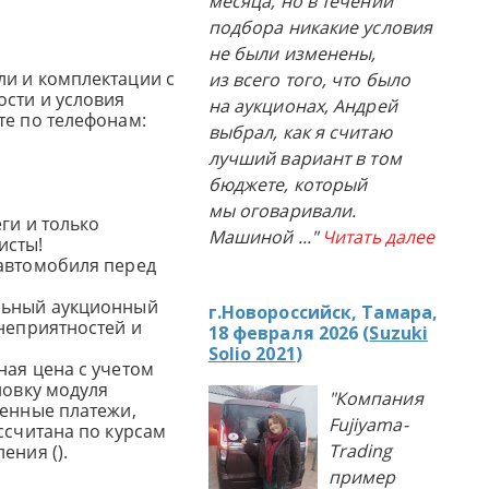
месяца, но в течении
подбора никакие условия
не были изменены,
и и комплектации с
из всего того, что было
сти и условия
на аукционах, Андрей
те по телефонам:
выбрал, как я считаю
лучший вариант в том
бюджете, который
мы оговаривали.
ги и только
Машиной
..."
Читать далее
исты!
автомобиля перед
льный аукционный
г.Новороссийск, Тамара,
 неприятностей и
18 февраля 2026 (
Suzuki
Solio 2021
)
ная цена с учетом
новку модуля
"Компания
женные платежи,
Fujiyama-
ссчитана по курсам
Trading
ения ().
пример