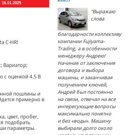
16.01.2025
"Выражаю
слова
благодарности коллективу
компании Fujiyama-
a C-HR!
Trading, а в особенности
менеджеру Андрею!
Начиная от заключения
с; Вариатор;
договора и выбора
o с оценкой 4.5 B
машины, и заканчивая
получением ключей,
Андрей был постоянно
женной пошлины и
на связи, отвечал на все
ойдется примерно в
интересующие вопросы
максимально понятно
а, цвет, пробег,
и без «воды». Машину
ся подобрать
ши параметры.
выбирали долго около