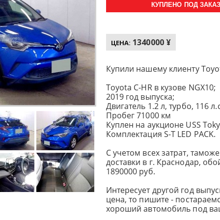
КУПЛЕНО ПОД ЗАКАЗ 
1340000 ¥
ЦЕНА:
Купили нашему клиенту Toyot
Toyota C-HR в кузове NGX10;
2019 год выпуска;
Двигатель 1.2 л, турбо, 116 л.
Пробег 71000 км
Куплен на аукционе USS Toky
Комплектация S-T LED PACK.
С учетом всех затрат, тамо
доставки в г. Краснодар, об
1890000 руб.
Интересует другой год выпуск
цена, то пишите - постараем
хороший автомобиль под ва