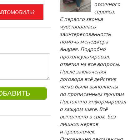
отличного
сервиса.
 АВТОМОБИЛЬ?
С первого звонка
чувствовалась
заинтересованность
помочь менеджера
Андрея. Подробно
проконсультировал,
ответил на все вопросы.
После заключения
договора всё действия
четко были выполнены
по прописанным пунктам
Постоянно информировал
о каждом шаге. Всё
выполнено в срок, без
лишних нервов
и проволочек.
Однозначно рекомендую