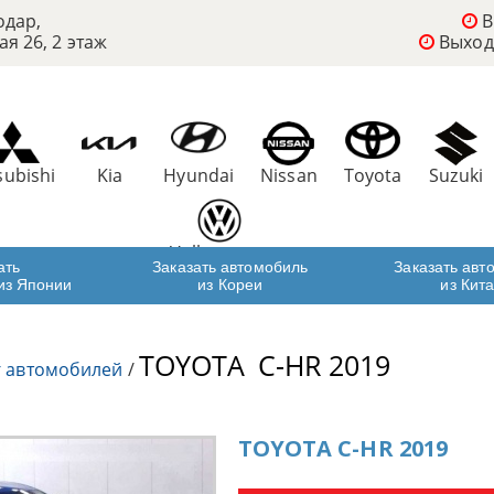
одар,
В
ая 26, 2 этаж
Выход
subishi
Kia
Hyundai
Nissan
Toyota
Suzuki
Volkswagen
ать
Заказать автомобиль
Заказать авт
из Японии
из Кореи
из Кит
TOYOTA
C-HR 2019
г автомобилей
/
TOYOTA C-HR 2019