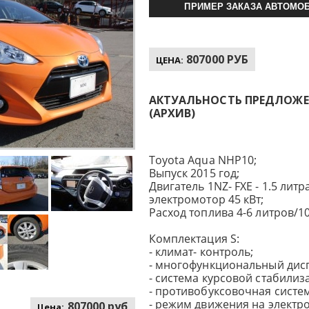
ПРИМЕР ЗАКАЗА АВТОМОБ
807000 РУБ
ЦЕНА:
АКТУАЛЬНОСТЬ ПРЕДЛОЖЕНИ
(АРХИВ)
Toyota Aqua NHP10;
Выпуск 2015 год;
Двигатель 1NZ- FXE - 1.5 литра,
электромотор 45 кВт;
Расход топлива 4-6 литров/10
Комплектация S:
- климат- контроль;
- многофункциональный дис
- система курсовой стабилиз
- противобуксовочная систем
- режим движения на электро
807000 руб
Цена: