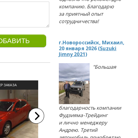
компанию. Благодарю
за приятный опыт
сотрудничества!
г.Новороссийск, Михаил,
20 января 2026 (
Suzuki
Jimny 2021
)
"Большая
Р ЗАКАЗА
ПРИМЕР ЗАКАЗА
П
ЛЯ ИЗ ЯПОНИИ
АВТОМОБИЛЯ ИЗ ЯПОНИИ
АВТОМ
благодарность компании
Фудзияма-Трейдинг
и лично менеджеру
Андрею. Третий
автомобиль приобретаю