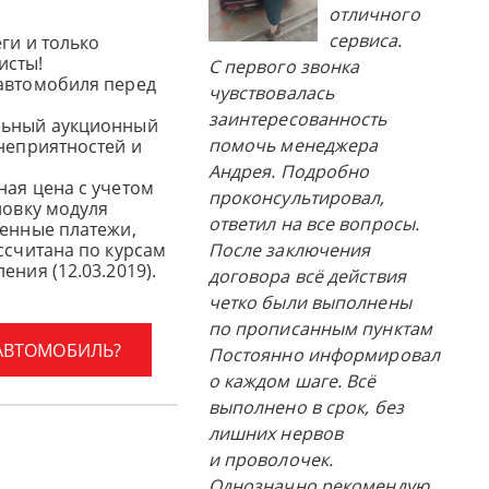
отличного
сервиса.
ги и только
исты!
С первого звонка
автомобиля перед
чувствовалась
заинтересованность
льный аукционный
помочь менеджера
 неприятностей и
Андрея. Подробно
ная цена с учетом
проконсультировал,
новку модуля
ответил на все вопросы.
женные платежи,
ссчитана по курсам
После заключения
ения (12.03.2019).
договора всё действия
четко были выполнены
по прописанным пунктам
 АВТОМОБИЛЬ?
Постоянно информировал
о каждом шаге. Всё
выполнено в срок, без
лишних нервов
и проволочек.
Однозначно рекомендую