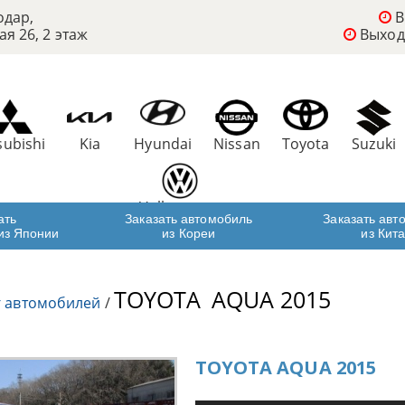
одар,
В
ая 26, 2 этаж
Выход
subishi
Kia
Hyundai
Nissan
Toyota
Suzuki
Volkswagen
ать
Заказать автомобиль
Заказать авт
из Японии
из Кореи
из Кит
TOYOTA
AQUA 2015
г автомобилей
/
TOYOTA AQUA 2015