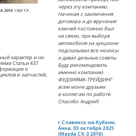
через эту компанию.
A 2016
1366 Т.Р.
SUBARU IMPREZA 2019
1190 Т.Р.
TOYOTA 
Начиная с заключения
договора и до вручения
ключей постоянно был
на связи, при выборе
автомобиля на аукционе
подсказывал все нюансы
ный характер и ни
и давал дельные советы.
иями Статьи 437
Буду рекомендовать
нформации о
именно компанию
циклов и запчастей,
ФУДЗИЯМА-ТРЕЙДИНГ
всем моим друзьям
и коллегам по работе.
Спасибо Андрей!
г.Славянск-на-Кубани,
Анна, 03 октября 2025
(
Mazda CX-3 2016
)