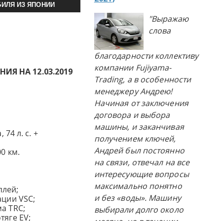
ИЛЯ ИЗ ЯПОНИИ
"Выражаю
слова
благодарности коллективу
компании Fujiyama-
Я НА 12.03.2019
Trading, а в особенности
менеджеру Андрею!
Начиная от заключения
договора и выбора
машины, и заканчивая
 74 л. с. +
получением ключей,
Андрей был постоянно
0 км.
на связи, отвечал на все
интересующие вопросы
максимально понятно
плей;
и без «воды». Машину
ации VSC;
а TRC;
выбирали долго около
тяге EV;