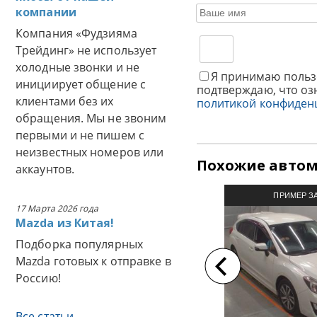
компании
Компания «Фудзияма
Трейдинг» не использует
холодные звонки и не
Я принимаю польз
инициирует общение с
подтверждаю, что оз
клиентами без их
политикой конфиден
обращения. Мы не звоним
первыми и не пишем с
неизвестных номеров или
Похожие авто
аккаунтов.
ПРИМЕР З
17 Марта 2026 года
АВТОМОБИЛЯ И
Mazda из Китая!
Подборка популярных
Mazda готовых к отправке в
Россию!
Все статьи