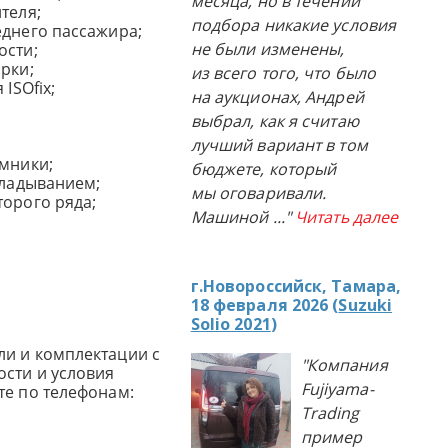
месяца, но в течении
ителя;
подбора никакие условия
еднего пассажира;
не были изменены,
ости;
рки;
из всего того, что было
ISOfix;
на аукционах, Андрей
выбрал, как я считаю
лучший вариант в том
емники;
бюджете, который
складыванием;
мы оговаривали.
торого ряда;
Машиной
..."
Читать далее
г.Новороссийск, Тамара,
18 февраля 2026 (
Suzuki
Solio 2021
)
и и комплектации с
"Компания
сти и условия
Fujiyama-
те по телефонам:
Trading
пример