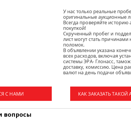
У нас только реальные пробе
оригинальные аукционные л
Всегда проверяйте историю 
покупкой!
Скрученный пробег и подде
лист могут стать причинами
поломок.
В объявлении указана конеч
всех расходов, включая уста
системы ЭРА- Глонасс, тамо
доставку, комиссию.
Цена ра
валют на день подачи объявл
СЯ С НАМИ
КАК ЗАКАЗАТЬ ТАКОЙ
и вопросы