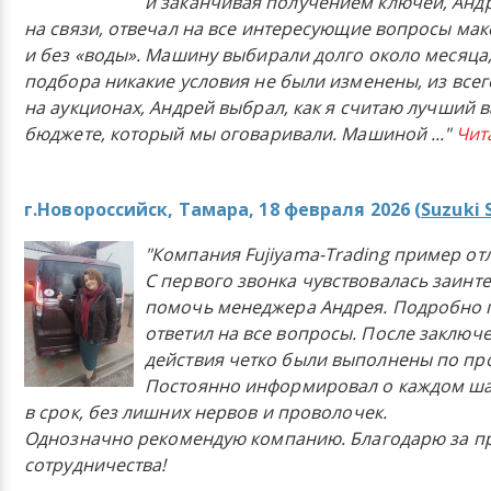
и заканчивая получением ключей, Анд
на связи, отвечал на все интересующие вопросы ма
и без «воды». Машину выбирали долго около месяца,
подбора никакие условия не были изменены, из всего
на аукционах, Андрей выбрал, как я считаю лучший в
бюджете, который мы оговаривали. Машиной
..."
Чит
г.Новороссийск, Тамара, 18 февраля 2026 (
Suzuki 
"Компания Fujiyama-Trading пример от
С первого звонка чувствовалась заинт
помочь менеджера Андрея. Подробно 
ответил на все вопросы. После заключ
действия четко были выполнены по п
Постоянно информировал о каждом ша
в срок, без лишних нервов и проволочек.
Однозначно рекомендую компанию. Благодарю за п
сотрудничества!