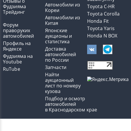
Отзывы о
Автомобили из
Фудзияма
Toyota C-HR
Кореи
Трейдинг
Toyota Corolla
Автомобили из
Honda Fit
Китая
Форум
Toyota Yaris
праворуких
Японские
Honda N BOX
автомобилей
аукционы и
статистика
Профиль на
Яндексе
Доставка
автомобилей
Фудзияма на
по России
Youtube
Запчасти
RuTube
Найти
аукционный
лист по номеру
кузова
Подбор и осмотр
автомобилей
в Краснодарском крае