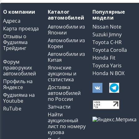
О компании
Каталог
Популярные
автомобилей
модели
Адреса
Автомобили из
Nissan Note
Карта проезда
Японии
Suzuki Jimny
Отзывы о
Автомобили из
Фудзияма
Toyota C-HR
Кореи
Трейдинг
Toyota Corolla
Автомобили из
Honda Fit
Китая
Форум
Toyota Yaris
праворуких
Японские
Honda N BOX
автомобилей
аукционы и
статистика
Профиль на
Яндексе
Доставка
автомобилей
Фудзияма на
по России
Youtube
Запчасти
RuTube
Найти
аукционный
лист по номеру
кузова