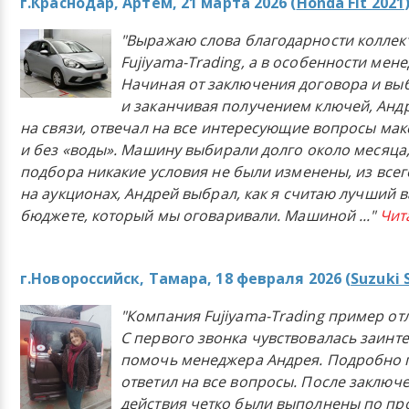
г.Краснодар, Артём, 21 марта 2026 (
Honda Fit 2021
"Выражаю слова благодарности коллек
Fujiyama-Trading, а в особенности мен
Начиная от заключения договора и в
и заканчивая получением ключей, Анд
на связи, отвечал на все интересующие вопросы ма
и без «воды». Машину выбирали долго около месяца,
подбора никакие условия не были изменены, из всего
на аукционах, Андрей выбрал, как я считаю лучший в
бюджете, который мы оговаривали. Машиной
..."
Чит
г.Новороссийск, Тамара, 18 февраля 2026 (
Suzuki 
"Компания Fujiyama-Trading пример от
С первого звонка чувствовалась заинт
помочь менеджера Андрея. Подробно 
ответил на все вопросы. После заключ
действия четко были выполнены по п