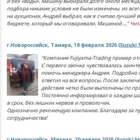
и без «воды». Машину выбирали долго около месяца,
подбора никакие условия не были изменены, из всего
на аукционах, Андрей выбрал, как я считаю лучший в
бюджете, который мы оговаривали. Машиной
..."
Чит
г.Новороссийск, Тамара, 18 февраля 2026 (
Suzuki 
"Компания Fujiyama-Trading пример от
С первого звонка чувствовалась заинт
помочь менеджера Андрея. Подробно 
ответил на все вопросы. После заключ
действия четко были выполнены по п
Постоянно информировал о каждом ша
в срок, без лишних нервов и проволочек.
Однозначно рекомендую компанию. Благодарю за п
сотрудничества!
г.Новороссийск, Михаил, 20 января 2026 (
Suzuki J