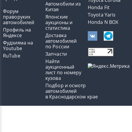
Toyota Corolla
Автомобили из
Honda Fit
Китая
Форум
Toyota Yaris
праворуких
Японские
Honda N BOX
автомобилей
аукционы и
статистика
Профиль на
Яндексе
Доставка
автомобилей
Фудзияма на
по России
Youtube
Запчасти
RuTube
Найти
аукционный
лист по номеру
кузова
Подбор и осмотр
автомобилей
в Краснодарском крае