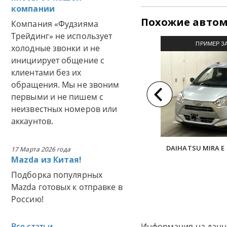
компании
Похожие авто
Компания «Фудзияма
Трейдинг» не использует
ПРИМЕР З
холодные звонки и не
инициирует общение с
АВТОМОБИЛЯ И
клиентами без их
обращения. Мы не звоним
первыми и не пишем с
неизвестных номеров или
аккаунтов.
DAIHATSU MIRA E 
17 Марта 2026 года
Mazda из Китая!
Подборка популярных
Mazda готовых к отправке в
Россию!
Все статьи
Информация на данн