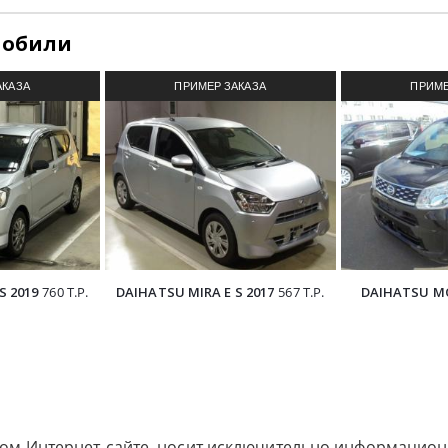
мобили
АКАЗА
ПРИМЕР ЗАКАЗА
ПРИМЕ
З ЯПОНИИ
АВТОМОБИЛЯ ИЗ ЯПОНИИ
АВТОМОБИ
S 2019
760 Т.Р.
DAIHATSU MIRA E S 2017
567 Т.Р.
DAIHATSU MO
ом Интернет-сайте, носит исключительно информацион