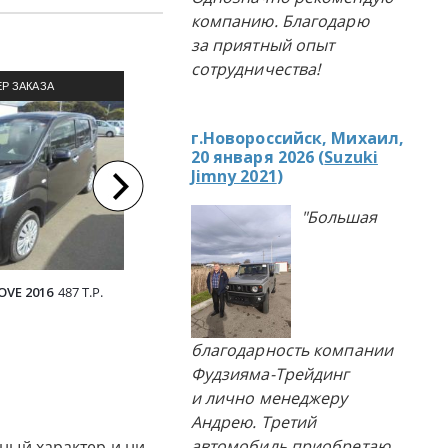
компанию. Благодарю
за приятный опыт
сотрудничества!
Р ЗАКАЗА
ПРИМЕР ЗАКАЗА
П
ЛЯ ИЗ ЯПОНИИ
АВТОМОБИЛЯ ИЗ ЯПОНИИ
АВТОМ
г.Новороссийск, Михаил,
20 января 2026 (
Suzuki
Jimny 2021
)
"Большая
VE 2016
487 Т.Р.
SUZUKI WAGON R 2015
480 Т.Р.
NISSAN 
благодарность компании
Фудзияма-Трейдинг
и лично менеджеру
Андрею. Третий
автомобиль приобретаю
ный характер и ни