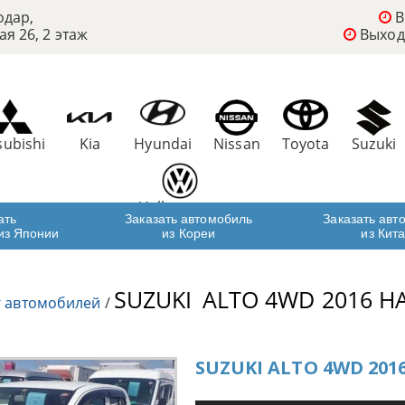
одар,
В
ая 26, 2 этаж
Выход
subishi
Kia
Hyundai
Nissan
Toyota
Suzuki
Volkswagen
ать
Заказать автомобиль
Заказать авт
из Японии
из Кореи
из Кит
SUZUKI
ALTO 4WD 2016 HA
г автомобилей
/
SUZUKI ALTO 4WD 2016