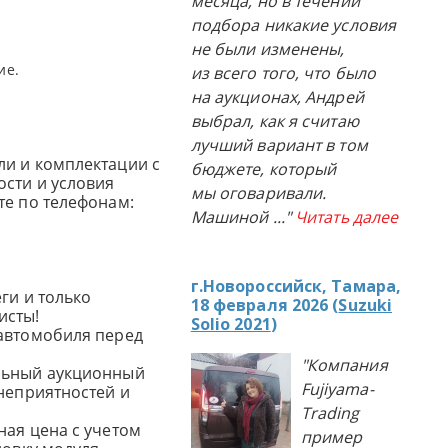
месяца, но в течении
подбора никакие условия
не были изменены,
ие.
из всего того, что было
на аукционах, Андрей
выбрал, как я считаю
лучший вариант в том
и и комплектации с
бюджете, который
сти и условия
мы оговаривали.
те по телефонам:
Машиной
..."
Читать далее
г.Новороссийск, Тамара,
ги и только
18 февраля 2026 (
Suzuki
исты!
Solio 2021
)
автомобиля перед
"Компания
льный аукционный
Fujiyama-
 неприятностей и
Trading
ная цена с учетом
пример