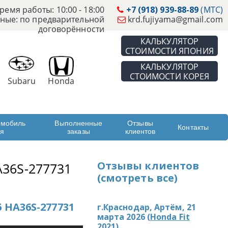
ремя работы: 10:00 - 18:00
+7 (918) 939-88-89
(МТС)
ные: по предварительной
krd.fujiyama@gmail.com
договорённости
КАЛЬКУЛЯТОР
СТОИМОСТИ ЯПОНИЯ
КАЛЬКУЛЯТОР
СТОИМОСТИ КОРЕЯ
Subaru
Honda
омобиль
Выполненные
Отзывы
Контакты
ая
заказы
клиентов
Отзывы клиентов
36S-277731
(смотреть все)
 HA36S-277731
г.Краснодар, Артём, 21
марта 2026 (
Honda Fit
2021
)