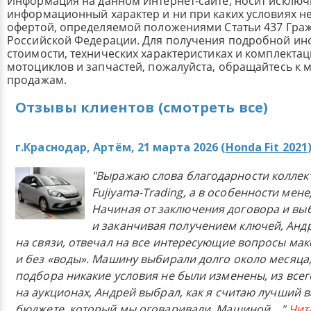
Информация на данном Интернет-сайте, носит исклю
информационный характер и ни при каких условиях н
офертой, определяемой положениями Статьи 437 Граж
Российской Федерации. Для получения подробной и
стоимости, технических характеристиках и комплекта
мотоциклов и запчастей, пожалуйста, обращайтесь к
продажам.
Отзывы клиентов (смотреть все)
г.Краснодар, Артём, 21 марта 2026 (
Honda Fit 2021
"Выражаю слова благодарности коллек
Fujiyama-Trading, а в особенности мен
Начиная от заключения договора и в
и заканчивая получением ключей, Анд
на связи, отвечал на все интересующие вопросы ма
и без «воды». Машину выбирали долго около месяца,
подбора никакие условия не были изменены, из всего
на аукционах, Андрей выбрал, как я считаю лучший в
бюджете, который мы оговаривали. Машиной
..."
Чит