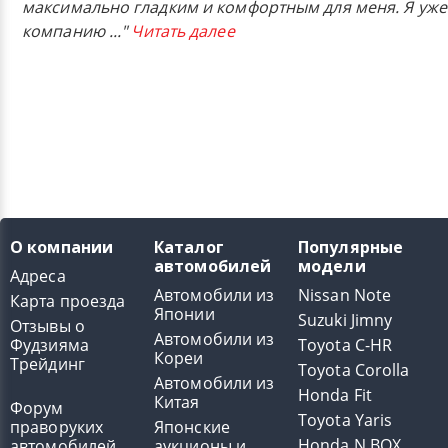
максимально гладким и комфортным для меня. Я уже
компанию
..."
Читать далее
О компании
Каталог
Популярные
автомобилей
модели
Адреса
Автомобили из
Nissan Note
Карта проезда
Японии
Suzuki Jimny
Отзывы о
Автомобили из
Фудзияма
Toyota C-HR
Кореи
Трейдинг
Toyota Corolla
Автомобили из
Honda Fit
Китая
Форум
Toyota Yaris
праворуких
Японские
Honda N BOX
автомобилей
аукционы и