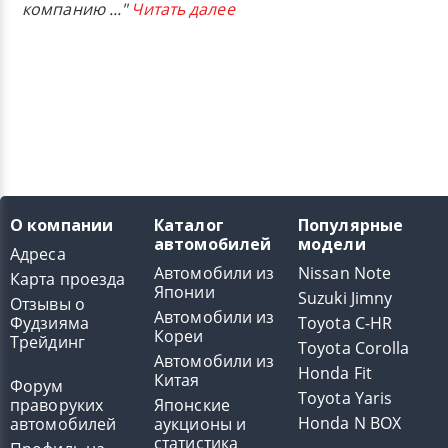
компанию
..."
Читать далее
О компании
Каталог
Популярные
автомобилей
модели
Адреса
Автомобили из
Nissan Note
Карта проезда
Японии
Suzuki Jimny
Отзывы о
Автомобили из
Фудзияма
Toyota C-HR
Кореи
Трейдинг
Toyota Corolla
Автомобили из
Honda Fit
Китая
Форум
Toyota Yaris
праворуких
Японские
Honda N BOX
автомобилей
аукционы и
статистика