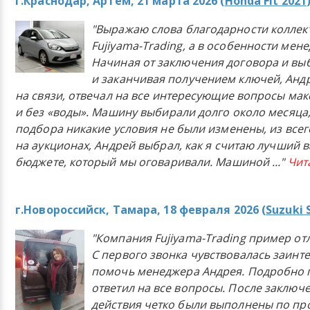
г.Краснодар, Артём, 21 марта 2026 (
Honda Fit 2021
"Выражаю слова благодарности коллек
Fujiyama-Trading, а в особенности мен
Начиная от заключения договора и в
и заканчивая получением ключей, Анд
на связи, отвечал на все интересующие вопросы ма
и без «воды». Машину выбирали долго около месяца,
подбора никакие условия не были изменены, из всего
на аукционах, Андрей выбрал, как я считаю лучший в
бюджете, который мы оговаривали. Машиной
..."
Чит
г.Новороссийск, Тамара, 18 февраля 2026 (
Suzuki 
"Компания Fujiyama-Trading пример от
С первого звонка чувствовалась заинт
помочь менеджера Андрея. Подробно 
ответил на все вопросы. После заключ
действия четко были выполнены по п