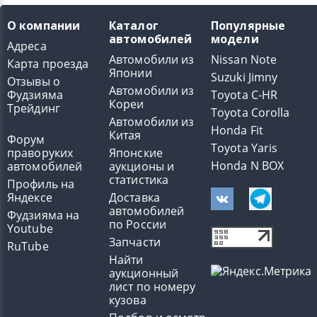
О компании
Каталог
Популярные
автомобилей
модели
Адреса
Автомобили из
Nissan Note
Карта проезда
Японии
Suzuki Jimny
Отзывы о
Автомобили из
Фудзияма
Toyota C-HR
Кореи
Трейдинг
Toyota Corolla
Автомобили из
Honda Fit
Китая
Форум
Toyota Yaris
праворуких
Японские
Honda N BOX
автомобилей
аукционы и
статистика
Профиль на
Яндексе
Доставка
автомобилей
Фудзияма на
по России
Youtube
Запчасти
RuTube
Найти
аукционный
лист по номеру
кузова