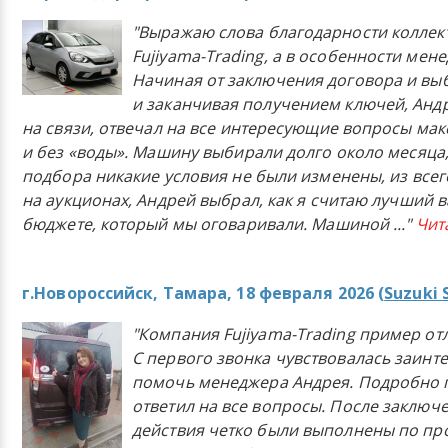
"Выражаю слова благодарности коллек
Fujiyama-Trading, а в особенности мен
Начиная от заключения договора и в
и заканчивая получением ключей, Анд
на связи, отвечал на все интересующие вопросы ма
и без «воды». Машину выбирали долго около месяца,
подбора никакие условия не были изменены, из всего
на аукционах, Андрей выбрал, как я считаю лучший в
бюджете, который мы оговаривали. Машиной
..."
Чит
г.Новороссийск, Тамара, 18 февраля 2026 (
Suzuki 
"Компания Fujiyama-Trading пример от
С первого звонка чувствовалась заинт
помочь менеджера Андрея. Подробно 
ответил на все вопросы. После заключ
действия четко были выполнены по п