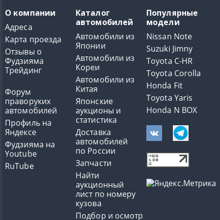
О компании
Каталог
Популярные
автомобилей
модели
Адреса
Автомобили из
Nissan Note
Карта проезда
Японии
Suzuki Jimny
Отзывы о
Автомобили из
Фудзияма
Toyota C-HR
Кореи
Трейдинг
Toyota Corolla
Автомобили из
Honda Fit
Китая
Форум
Toyota Yaris
праворуких
Японские
Honda N BOX
автомобилей
аукционы и
статистика
Профиль на
Яндексе
Доставка
автомобилей
Фудзияма на
по России
Youtube
Запчасти
RuTube
Найти
аукционный
лист по номеру
кузова
Подбор и осмотр