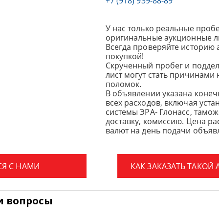
+7 (918) 939-88-89
У нас только реальные пробе
оригинальные аукционные л
Всегда проверяйте историю 
покупкой!
Скрученный пробег и подде
лист могут стать причинами
поломок.
В объявлении указана конеч
всех расходов, включая уста
системы ЭРА- Глонасс, тамо
доставку, комиссию.
Цена ра
валют на день подачи объявл
СЯ С НАМИ
КАК ЗАКАЗАТЬ ТАКОЙ
и вопросы