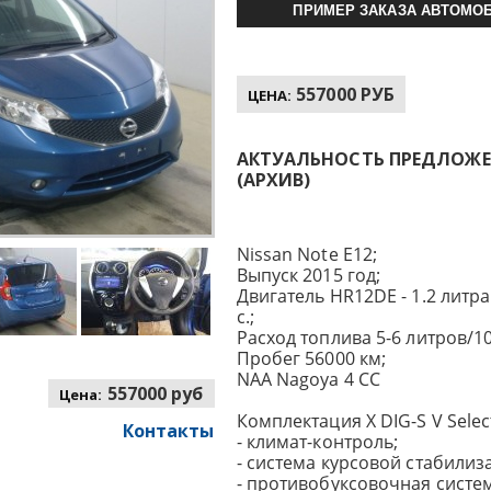
ПРИМЕР ЗАКАЗА АВТОМОБ
557000 РУБ
ЦЕНА:
АКТУАЛЬНОСТЬ ПРЕДЛОЖЕНИ
(АРХИВ)
Nissan Note E12;
Выпуск 2015 год;
Двигатель HR12DE - 1.2 литра
с.;
Расход топлива 5-6 литров/10
Пробег 56000 км;
NAA Nagoya 4 CC
557000 руб
Цена:
Комплектация X DIG-S V Selec
Контакты
- климат-контроль;
- система курсовой стабилиз
- противобуксовочная систем