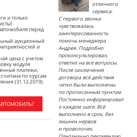
отличного
сервиса.
ги и только
С первого звонка
исты!
чувствовалась
автомобиля перед
заинтересованность
помочь менеджера
льный аукционный
 неприятностей и
Андрея. Подробно
проконсультировал,
ная цена с учетом
ответил на все вопросы.
новку модуля
женные платежи,
После заключения
ссчитана по курсам
договора всё действия
ения (31.12.2019).
четко были выполнены
по прописанным пунктам
Постоянно информировал
 АВТОМОБИЛЬ?
о каждом шаге. Всё
выполнено в срок, без
лишних нервов
и проволочек.
Однозначно рекомендую