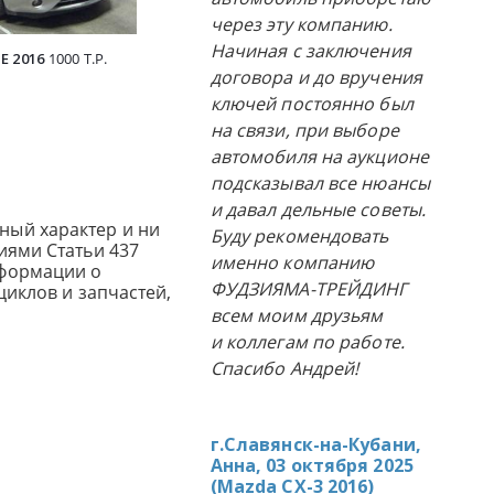
через эту компанию.
Начиная с заключения
E 2016
1000 Т.Р.
HONDA FREED 2019
1477 Т.Р.
TOYOTA S
договора и до вручения
ключей постоянно был
на связи, при выборе
автомобиля на аукционе
подсказывал все нюансы
и давал дельные советы.
ный характер и ни
Буду рекомендовать
иями Статьи 437
именно компанию
нформации о
ФУДЗИЯМА-ТРЕЙДИНГ
циклов и запчастей,
всем моим друзьям
и коллегам по работе.
Спасибо Андрей!
г.Славянск-на-Кубани,
Анна, 03 октября 2025
(
Mazda CX-3 2016
)