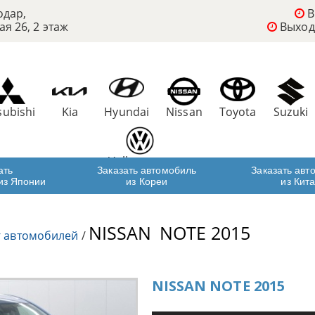
одар,
В
ая 26, 2 этаж
Выход
subishi
Kia
Hyundai
Nissan
Toyota
Suzuki
Volkswagen
ать
Заказать автомобиль
Заказать авт
из Японии
из Кореи
из Кит
NISSAN
NOTE 2015
г автомобилей
/
NISSAN NOTE 2015