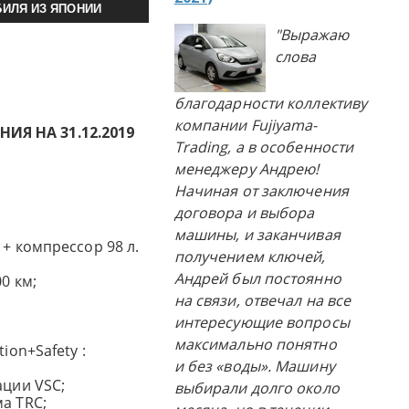
ИЛЯ ИЗ ЯПОНИИ
"Выражаю
слова
благодарности коллективу
компании Fujiyama-
Я НА 31.12.2019
Trading, а в особенности
менеджеру Андрею!
Начиная от заключения
договора и выбора
машины, и заканчивая
 + компрессор 98 л.
получением ключей,
Андрей был постоянно
0 км;
на связи, отвечал на все
интересующие вопросы
максимально понятно
tion+Safety :
и без «воды». Машину
ации VSC;
выбирали долго около
а TRC;