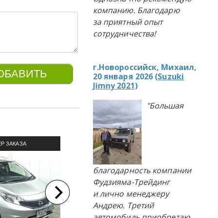
компанию. Благодарю
за приятный опыт
сотрудничества!
г.Новороссийск, Михаил,
20 января 2026 (
Suzuki
Jimny 2021
)
"Большая
Р ЗАКАЗА
ПРИМЕР ЗАКАЗА
П
ЛЯ ИЗ ЯПОНИИ
АВТОМОБИЛЯ ИЗ ЯПОНИИ
АВТОМ
благодарность компании
Фудзияма-Трейдинг
и лично менеджеру
Андрею. Третий
автомобиль приобретаю