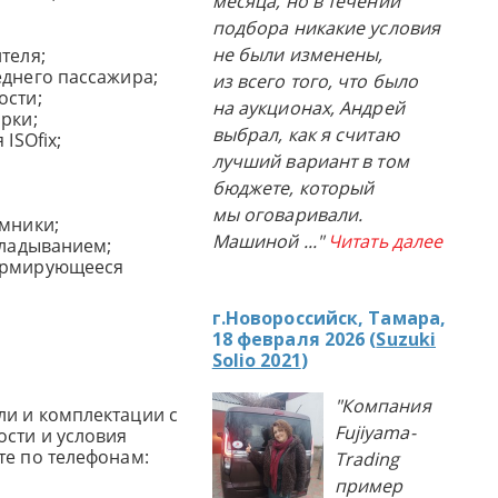
месяца, но в течении
подбора никакие условия
не были изменены,
ителя;
еднего пассажира;
из всего того, что было
ости;
на аукционах, Андрей
рки;
выбрал, как я считаю
ISOfix;
лучший вариант в том
бюджете, который
мы оговаривали.
емники;
Машиной
..."
Читать далее
складыванием;
ормирующееся
г.Новороссийск, Тамара,
18 февраля 2026 (
Suzuki
Solio 2021
)
"Компания
и и комплектации с
Fujiyama-
сти и условия
те по телефонам:
Trading
пример