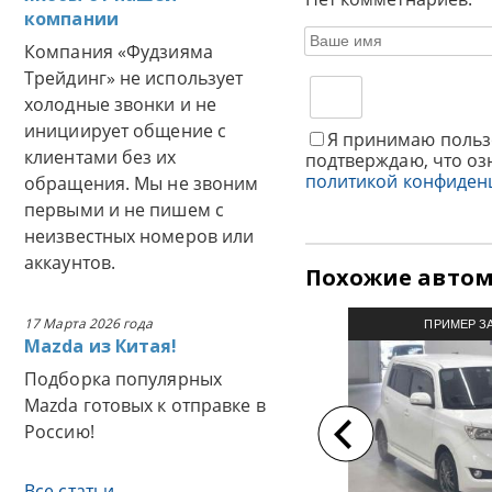
компании
Компания «Фудзияма
Трейдинг» не использует
холодные звонки и не
инициирует общение с
Я принимаю польз
клиентами без их
подтверждаю, что оз
политикой конфиден
обращения. Мы не звоним
первыми и не пишем с
неизвестных номеров или
аккаунтов.
Похожие авто
17 Марта 2026 года
ПРИМЕР З
Mazda из Китая!
АВТОМОБИЛЯ И
Подборка популярных
Mazda готовых к отправке в
Россию!
Все статьи