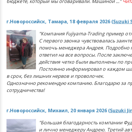
бюджете, который мы оговаривали. Машиной
..."
Чит
г.Новороссийск, Тамара, 18 февраля 2026 (
Suzuki 
"Компания Fujiyama-Trading пример от
С первого звонка чувствовалась заинт
помочь менеджера Андрея. Подробно 
ответил на все вопросы. После заключ
действия четко были выполнены по п
Постоянно информировал о каждом ша
в срок, без лишних нервов и проволочек.
Однозначно рекомендую компанию. Благодарю за п
сотрудничества!
г.Новороссийск, Михаил, 20 января 2026 (
Suzuki J
"Большая благодарность компании Фу
и лично менеджеру Андрею. Третий ав