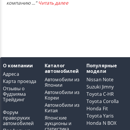
компанию
..."
Читать далее
О компании
Каталог
Популярные
автомобилей
модели
Адреса
Автомобили из
Nissan Note
Карта проезда
Японии
Suzuki Jimny
Отзывы о
Автомобили из
Фудзияма
Toyota C-HR
Кореи
Трейдинг
Toyota Corolla
Автомобили из
Honda Fit
Китая
Форум
Toyota Yaris
праворуких
Японские
Honda N BOX
автомобилей
аукционы и
статистика